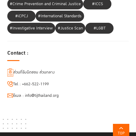
Photograph Collage เพื่อสร้างเสริมความตระหนักรู้ในกลุ่มนักศึกษา
#Crime Prevention and Criminal Justice
#ICCS
มหาวิทยาลัย โดยสนับสนุนให้นักศึกษามหาวิทยาลัยเป็นผู้สร้างเนื้อหาและเผย
แพร่เนื้อหาด้วยตนเอง มีการสร้างสรรค์รูปแบบการสื่อสารผ่านช่องทางและรูป
#iCPCJ
#International Standards
แบบการสื่อสารทางเลือก และสร้างเครือข่ายความร่วมมือที่เข้มแข็งและยั่งยืน
#Investigative Interview
#Justice Scan
#LGBT
อันจะช่วยให้เกิดการรณรงค์อย่างต่อเนื่องต่อไป
Contact :
ส่วนที่รับผิดชอบ ส่วนกลาง
Tel :
+662-522-1199
อีเมล :
info@tijthailand.org
ติดตามกิจกรรมดี ๆ และภาพกิจกรรมเพิ่มเติมของ SpeakUp SpeakOut
SpeakUp SpeakOut
ได้ที่ Facebook :
TOP