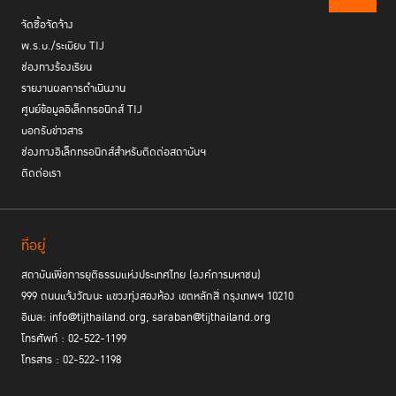
จัดซื้อจัดจ้าง
พ.ร.บ./ระเบียบ TIJ
ช่องทางร้องเรียน
รายงานผลการดำเนินงาน
ศูนย์ข้อมูลอิเล็กทรอนิกส์ TIJ
บอกรับข่าวสาร
ช่องทางอิเล็กทรอนิกส์สำหรับติดต่อสถาบันฯ
ติดต่อเรา
ที่อยู่
สถาบันเพื่อการยุติธรรมแห่งประเทศไทย (องค์การมหาชน)
999 ถนนแจ้งวัฒนะ แขวงทุ่งสองห้อง เขตหลักสี่ กรุงเทพฯ 10210
อีเมล: info@tijthailand.org, saraban@tijthailand.org
โทรศัพท์ : 02-522-1199
โทรสาร : 02-522-1198