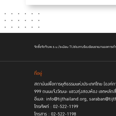
จัดซื้อจัดจ้าง
พ.ร.บ./ระเบียบ TIJ
ช่องทางร้องเรียน
รายงานผลการดำเ
ที่อยู่
สถาบันเพื่อการยุติธรรมแห่งประเทศไทย (องค
999 ถนนแจ้งวัฒนะ แขวงทุ่งสองห้อง เขตหลักส
อีเมล: info@tijthailand.org, saraban@tijt
โทรศัพท์ : 02-522-1199
โทรสาร : 02-522-1198