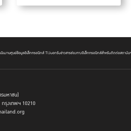
นินงาน
ศูนย์ข้อมูลอิเล็กทรอนิกส์ TIJ
บอกรับข่าวสาร
ช่องทางอิเล็กทรอนิกส์สำหรับติดต่อสถาบัน
เปิดประตูใจ ตอนที่ 3 "ประตูสู่การเริ่มต้น อาชีพใหม่ ตัวตนใหม่"
https://www.youtube.com/watch?v=ZHYrwtoyWNg
พรทิพย์ โม่งใหญ่ สำนักข่าว Workpoint
์การมหาชน)
ี่ กรุงเทพฯ 10210
hailand.org