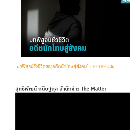
‘บทพิสูจน์ชั่วชีวิตของอดีตนักโทษสู่สังคม’ : PPTVHD36
สุทธิพัฒน์ กนิษฐกุล สำนักข่าว
The Matter