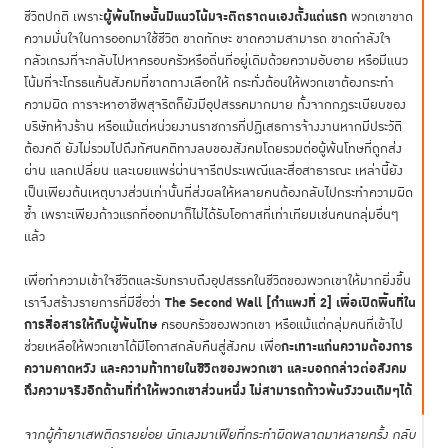
ผู้พ้นโทษนั้นมีแนวโน้มจะตีตราตนเองตั้งแต่แรก
ชีวิตปกติ เพราะ
พวกเขาขาด
ความมั่นใจในการออกมาใช้ชีวิต ขาดทักษะ ขาดความสามารถ ขาดกำลังใจ
กลัวเกรงที่จะกลับไปหาครอบครัวหรือถิ่นที่อยู่เดิมด้วยความอับอาย หรือมีแนว
โน้มที่จะโกรธแค้นสังคมที่ขาดทางเลือกให้ กระทั่งต้อนให้พวกเขาต้องกระทำ
ความผิด การจะหาอาชีพสุจริตก็ยังมีอุปสรรคมากมาย ทั้งจากกฎระเบียบของ
บริษัทห้างร้าน หรือแม้แต่หน่วยงานราชการที่ปฏิเสธการจ้างงานหากมีประวัติ
ต้องคดี ยังไม่รวมไปถึงทัศนคติทางลบของสังคมโดยรวมต่อผู้พ้นโทษที่ถูกส่ง
ผ่าน แลกเปลี่ยน และเผยแพร่ผ่านจารีตประเพณีและสื่อสาธารณะ เหล่านี้ยัง
เป็นเพียงต้นเหตุบางส่วนเท่านั้นที่ส่งผลให้หลายคนต้องกลับไปกระทำความผิด
ซ้ำ เพราะเพียงก้าวแรกที่ออกมาก็ไม่ได้รับโอกาสที่เท่าเทียมเช่นคนกลุ่มอื่นๆ
แล้ว
เพื่อทำความเข้าใจชีวิตและรับทราบถึงอุปสรรคในชีวิตของพวกเขาให้มากยิ่งขึ้น
The Second Wall [กำแพงที่ 2] เพื่อเปิดพื้นที่ใน
เราจึงสร้างรายการที่มีชื่อว่า
การสื่อสารให้กับผู้พ้นโทษ
ครอบครัวของพวกเขา หรือแม้แต่กลุ่มคนที่เข้าไป
กะเทาะแก่นความต้องการ
ช่วยเหลือให้พวกเขาได้มีโอกาสกลับคืนสู่สังคม เพื่อ
ความคาดหวัง และความท้าทายในชีวิตของพวกเขา และบอกกล่าวต่อสังคม
ถึงความจริงอีกด้านที่ทำให้พวกเขาส่วนหนึ่ง ไม่สามารถก้าวพ้นวังวนเดิมๆได้
จากผู้ค้ายาเสพติดรายย่อย นักเลงมาเฟียที่กระทำผิดพลาดมาหลายครั้ง กลับ