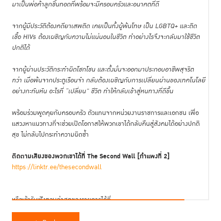
มาเป็นพ่อค้าลูกชิ้นทอดที่พร้อมจะมีครอบครัวและอนาคตที่ดี
จากผู้มีประวัติต้องคดียาเสพติด เคยเป็นทั้งผู้พ้นโทษ เป็น LGBTQ+ และติด
เชื้อ HIVs ต้องเผชิญกับความไม่แน่นอนในชีวิต ทำอย่างไรจึงจะกลับมาใช้ชีวิต
ปกติได้
จากผู้ผ่านประวัติกระทำผิดโชกโชน และตั้งมั่นจะออกมาประกอบอาชีพสุจริต
ทว่า เมื่อพ้นจากประตูเรือนจำ กลับต้องเผชิญกับการเปลี่ยนผ่านของเทคโนโลยี
อย่างกะทันหัน อะไรที่ “เปลี่ยน” ชีวิต ทำให้กลับเข้าสู่หนทางที่ดีขึ้น
พร้อมร่วมพูดคุยกับครอบครัว ตัวแทนจากหน่วยงานราชการและเอกชน เพื่อ
แสวงหาแนวทางที่จะช่วยเปิดโอกาสให้พวกเขาได้กลับคืนสู่สังคมได้อย่างปกติ
สุข ไม่กลับไปกระทำความผิดซ้ำ
ติดตามเสียงของพวกเขาได้ที่ The Second Wall [กำแพงที่ 2]
https://linktr.ee/thesecondwall
หรือเข้ารับฟังตอนล่าสุดของรายการได้ที่
Spotify