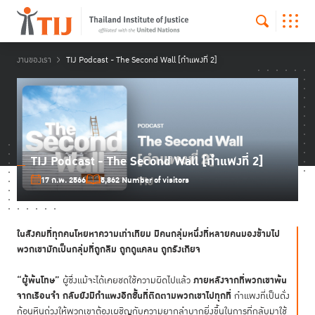
งานของเรา
TIJ Podcast - The Second Wall [กำแพงที่ 2]
TIJ Podcast - The Second Wall [กำแพงที่ 2]
17 ก.พ. 2566
5,862 Number of visitors
ในสังคมที่ทุกคนโหยหาความเท่าเทียม มีคนกลุ่มหนึ่งที่หลายคนมองข้ามไป
พวกเขามักเป็นกลุ่มที่ถูกลืม ถูกดูแคลน ถูกรังเกียจ
“ผู้พ้นโทษ”
ภายหลังจากที่พวกเขาพ้น
ผู้ซึ่งแม้จะได้เคยชดใช้ความผิดไปแล้ว
จากเรือนจำ กลับยังมีกำแพงอีกชั้นที่ติดตามพวกเขาไปทุกที่
กำแพงที่เป็นดั่ง
ก้อนหินถ่วงให้พวกเขาต้องเผชิญกับความยากลำบากยิ่งขึ้นในการที่กลับมาใช้