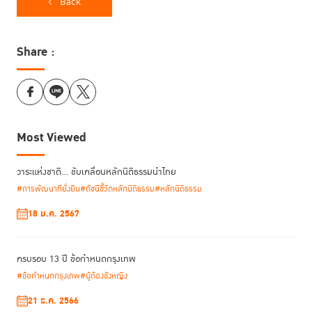
https://open.spotify.com/episode/5P2FAWigrFwJsvX4QJp8ep?
Back
si=jU7DiO-
_T5WLpL0iYeSbDg&context=spotify%3Ashow%3A1Wi5VVVHQEV2mqReY
Share :
Most Viewed
วาระแห่งชาติ… ขับเคลื่อนหลักนิติธรรมนำไทย
#การพัฒนาที่ยั่งยืน
#ดัชนีชี้วัดหลักนิติธรรม
#หลักนิติธรรม
18 ม.ค. 2567
ครบรอบ 13 ปี ข้อกำหนดกรุงเทพ
#ข้อกำหนดกรุงเทพ
#ผู้ต้องขังหญิง
21 ธ.ค. 2566