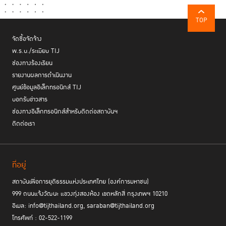
อาชญากรรมและความยุติธรรมทางอาญา
TOP
จัดซื้อจัดจ้าง
พ.ร.บ./ระเบียบ TIJ
ช่องทางร้องเรียน
รายงานผลการดำเนินงาน
ศูนย์ข้อมูลอิเล็กทรอนิกส์ TIJ
บอกรับข่าวสาร
ช่องทางอิเล็กทรอนิกส์สำหรับติดต่อสถาบันฯ
ติดต่อเรา
ที่อยู่
สถาบันเพื่อการยุติธรรมแห่งประเทศไทย (องค์การมหาชน)
นอกจากนี้ ในช่วงการเสวนา ที่ประชุมได้เน้นย้ำถึงเส้นทางสู่เรือนจำของผู้ต้องขัง
999 ถนนแจ้งวัฒนะ แขวงทุ่งสองห้อง เขตหลักสี่ กรุงเทพฯ 10210
หญิง ซึ่งมักเชื่อมโยงกับความเหลื่อมล้ำทางเศรษฐกิจและสังคม ความเปราะ
อีเมล: info@tijthailand.org, saraban@tijthailand.org
บาง และความคาดหวังทางเพศที่ถูกกำหนดโดยสังคม ตลอดจนผลกระทบที่ไม่
โทรศัพท์ : 02-522-1199