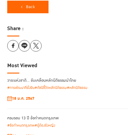
ระหว่างการประชุมคู่ขนาน หัวข้อ “การทบทวนกฎหมายและแนวปฏิบัติที่นำไปสู่
Back
การเอาผิดทางอาญาต่อผู้หญิงจากความยากจนและสถานะทางสังคม” ซึ่งจัด
ขึ้นเมื่อวันพุธที่ 18 มีนาคม 2569 ในระหว่างการประชุมคณะกรรมาธิการว่าด้วย
สถานภาพสตรี สมัยที่ 70 (CSW70) ณ นครนิวยอร์ก สหรัฐอเมริกา
Share :
Most Viewed
วาระแห่งชาติ… ขับเคลื่อนหลักนิติธรรมนำไทย
#การพัฒนาที่ยั่งยืน
#ดัชนีชี้วัดหลักนิติธรรม
#หลักนิติธรรม
18 ม.ค. 2567
ครบรอบ 13 ปี ข้อกำหนดกรุงเทพ
#ข้อกำหนดกรุงเทพ
#ผู้ต้องขังหญิง
กิจกรรมคู่ขนานดังกล่าวยังคงมุ่งเน้นประเด็นผู้หญิงกับการถูกดำเนินคดีทาง