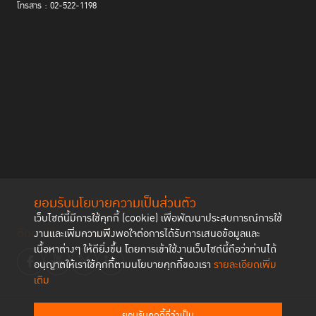
สมส่วนที่ผู้หญิงต้องเผชิญเมื่อเข้าสู่กระบวนการยุติธรรมทางอาญา โดยมีผู้
โทรสาร : 02-522-1198
Dawn Harrington
เชี่ยวชาญที่ร่วมเป็นวิทยากร ได้แก่
ผู้อำนวยการ Free
Hearts และผู้อำนวยการโครงการพิเศษ National Council for
Incarcerated and Formerly Incarcerated Women and Girls และ
Xiaohong Li
Olivia Rope
ผู้แทนสำนักงาน UNODC ณ นครนิวยอร์ก โดยมี
ผู้อำนวยการองค์กร PRI เป็นผู้ดำเนินรายการ
ยอมรับนโยบายความเป็นส่วนตัว
เว็บไซต์นี้มีการใช้คุกกี้ (cookie) เพื่อพัฒนาประสบการณ์การใช้
ติดตามช่องทาง social
งานและเพิ่มความพึงพอใจต่อการได้รับการเสนอข้อมูลและ
เนื้อหาต่างๆ ให้ดียิ่งขึ้น โดยการเข้าใช้งานเว็บไซต์นี้ถือว่าท่านได้
อนุญาตให้เราใช้คุกกี้ตามนโยบายคุกกี้ของเรา
รายละเอียดเพิ่ม
เติม
ยอมรับคุกกี้ที่จำเป็น