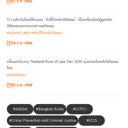
21 ธ.ค. 2566
สถาบันเพื่อการ
อาญาและการคุมขังอย่างต่อเนื่องเป็นปีที่สอง ซึ่งจัดขึ้นโดย
ยุติธรรมแห่งประเทศไทย (TIJ) ร่วมกับ Penal Reform International
(PRI), Women Beyond Walls, Pathfinders for Peaceful, Just and
TIJ ผลักดันไทยใช้คะแนน “ตัวชี้วัดหลักนิติธรรม” เป็นเครื่องมือปฏิรูปหลัก
Inclusive Societies, คณะผู้แทนถาวรไทย โคลอมเบีย ลิกเตนสไตน์ และ
นิติธรรมและกระบวนการยุติธรรม
โรมาเนีย ประจำสหประชาชาติ ณ นครนิวยอร์ก, UN Women, UNDP,
#SDGs
#TIJ
#WJP
#ดัชนีชี้วัดหลักนิติธรรม
UNODC, OHCHR, PBPSO, ILANUD, องค์กร Cyrus R. Vance Center
for International Justice และ International Network of Formerly
18 ก.ย. 2566
Incarcerated Women (INFIW)
ครั้งแรกกับงาน Thailand Rule of Law Fair 2025 มุ่งยกระดับหลักนิติธรรม
ไทย
#หลักนิติธรรม
30 ม.ค. 2568
#ASEAN
#Bangkok Rules
#CCPCJ
#Crime Prevention and Criminal Justice
#ICCS