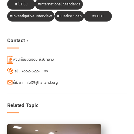
#iCPCJ
#International Standards
#Investigative Interview
#Justice Scan
#LGBT
ายเชิดชาย ใช้ไววิทย์
ในช่วงการกล่าวเปิดการประชุม น
เอกอัครราชทูต ผู้แทน
ถาวรไทยประจำสหประชาชาติ ณ นครนิวยอร์ก ได้เน้นย้ำถึงบทบาทของ “ข้อ
Contact :
กำหนดกรุงเทพ” ซึ่งได้รับการริเริ่มโดยสมเด็จพระเจ้าลูกเธอ เจ้าฟ้าพัชรกิติยา
ภา นเรนทิราเทพยวดี ในการยกระดับคุณภาพชีวิตและสิทธิของผู้หญิงในสถาน
คุมขังทั่วโลก พร้อมทั้งกล่าวถึงความพยายามอย่างต่อเนื่องของประเทศไทยใน
ส่วนที่รับผิดชอบ ส่วนกลาง
การขับเคลื่อนการนำข้อกำหนดกรุงเทพไปปฏิบัติอย่างเป็นรูปธรรม ผ่าน
โครงการ Bangkok Rules Accelerator ซึ่งเป็นโครงการระดับโลกและจัดตั้ง
Tel :
+662-522-1199
โดย UNODC และ TIJ นอกจากนี้ นายเชิดชายยังได้ย้ำถึงความมุ่งมั่นของ
ประเทศไทยในการส่งเสริมและคุ้มครองสิทธิของผู้หญิงในทุกบริบท ในฐานะ
อีเมล :
info@tijthailand.org
สมาชิกคณะมนตรีสิทธิมนุษยชนแห่งสหประชาชาติ (HRC) วาระปี ค.ศ. 2025
– 2027
Related Topic