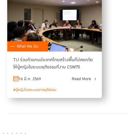
What We Do
TIJ ร่วมตัวแทนประเทศไทยสร้างพื้นที่ปลอดภัย
ให้ผู้หญิงในระบบยุติธรรมที่งาน CSW70
ชลธิช ชื่นอุระ
ด้าน
ผู้อำนวยการสำนักส่งเสริมข้อกำหนดกรุงเทพและการ
ปฏิบัติต่อผู้กระทำผิด TIJ ซึ่งร่วมเป็นหนึ่งในผู้ร่วมเสวนา ได้สะท้อนว่า ประเด็นผู้
16 มี.ค. 2569
Read More
หญิงในสถานคุมขังยังคงถูกจำกัดอยู่ภายใต้กรอบของกระบวนการยุติธรรมทาง
#ผู้หญิงในกระบวนการยุติธรรม
อาญาและการปฏิรูปเรือนจำเป็นหลัก โดยยังไม่ได้รับการบูรณาการเข้าสู่วาระ
ความเท่าเทียมทางเพศอย่างเพียงพอ การแยกส่วนดังกล่าวส่งผลให้ความ
พยายามในการแก้ไขปัญหาเชิงโครงสร้างที่นำไปสู่การดำเนินคดีอาญาต่อผู้
หญิงยังคงมีข้อจำกัด การบรรจุประเด็นผู้หญิงในสถานคุมขังไว้ในข้อสรุปของ
การประชุม CSW70 จึงนับเป็นจุดเปลี่ยนสำคัญที่จะนำไปสู่การดำเนินงานอย่า
งบูรณาการและเชื่อมโยงกันมากยิ่งขึ้นระหว่างเวทีสำคัญของสหประชาชาติ โดย
เฉพาะคณะกรรมาธิการว่าด้วยสถานภาพสตรี และคณะกรรมาธิการป้องกัน