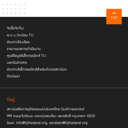
ความรู้มีทักษะด้านวิศวกรรม ด้านช่าง แต่เรื่องเหล่านี้ เรือนจำไม่รู้”
คุณ
นพพล กล่าว
TOP
“เวลาฆ่าเค้า หรือเค้าฆ่าเวลา”
จัดซื้อจัดจ้าง
พ.ร.บ./ระเบียบ TIJ
ช่องทางร้องเรียน
รายงานผลการดำเนินงาน
ศูนย์ข้อมูลอิเล็กทรอนิกส์ TIJ
บอกรับข่าวสาร
ช่องทางอิเล็กทรอนิกส์สำหรับติดต่อสถาบันฯ
ติดต่อเรา
ที่อยู่
สถาบันเพื่อการยุติธรรมแห่งประเทศไทย (องค์การมหาชน)
999 ถนนแจ้งวัฒนะ แขวงทุ่งสองห้อง เขตหลักสี่ กรุงเทพฯ 10210
อีเมล: info@tijthailand.org, saraban@tijthailand.org