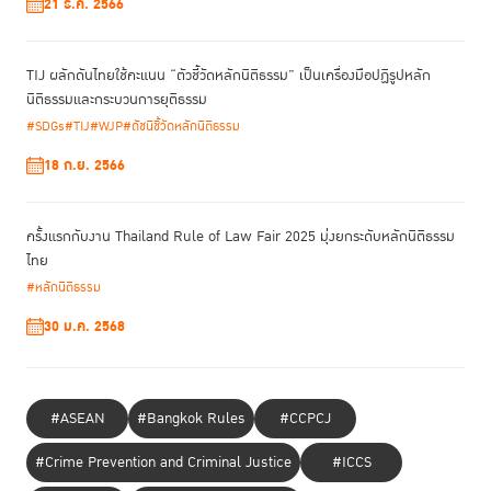
มองประโยชน์ตัวเองเป็นที่ตั้ง แต่ต้องมองประโยชน์ของคนที่
21 ธ.ค. 2566
ได้รับโอกาส และประโยชน์ของส่วนรวมด้วย”
TIJ ผลักดันไทยใช้คะแนน “ตัวชี้วัดหลักนิติธรรม” เป็นเครื่องมือปฏิรูปหลัก
นิติธรรมและกระบวนการยุติธรรม
#SDGs
#TIJ
#WJP
#ดัชนีชี้วัดหลักนิติธรรม
18 ก.ย. 2566
ครั้งแรกกับงาน Thailand Rule of Law Fair 2025 มุ่งยกระดับหลักนิติธรรม
ไทย
#หลักนิติธรรม
30 ม.ค. 2568
#ASEAN
#Bangkok Rules
#CCPCJ
#Crime Prevention and Criminal Justice
#ICCS