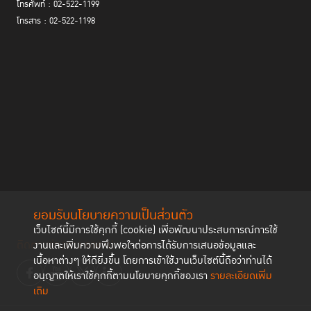
โทรศัพท์ : 02-522-1199
โทรสาร : 02-522-1198
การที่เรือนจำไม่รู้ภูมิหลังของผู้ต้องขัง เป็นสาเหตุสำคัญประการหนึ่งที่ทำให้การ
พัฒนาศักยภาพของผู้ต้องขังไม่อาจเป็นไปได้อย่างมีประสิทธิภาพ จนอาจกล่าว
ได้ว่า กิจวัตรประจำวันของพวกเขาอยู่ที่การเลือก
“เวลาฆ่าเค้า หรือเค้าฆ่าเวลา”
“เลือกที่จะให้
คุณนพพล เกริ่นถึงเรื่องราวที่
พบเจอในเรือนจำแห่งหนึ่ง เมื่อได้เข้าไปเยี่ยมชม เพื่อถ่ายภาพมาจัดแสดงใน
ยอมรับนโยบายความเป็นส่วนตัว
นิทรรศการ “ความงามของโอกาส” ในโอกาสครบรอบ 11 ปี การอนุวัติข้อ
เว็บไซต์นี้มีการใช้คุกกี้ (cookie) เพื่อพัฒนาประสบการณ์การใช้
กำหนดกรุงเทพ
ติดตามช่องทาง social
งานและเพิ่มความพึงพอใจต่อการได้รับการเสนอข้อมูลและ
เนื้อหาต่างๆ ให้ดียิ่งขึ้น โดยการเข้าใช้งานเว็บไซต์นี้ถือว่าท่านได้
อนุญาตให้เราใช้คุกกี้ตามนโยบายคุกกี้ของเรา
รายละเอียดเพิ่ม
ในฐานะผู้คร่ำหวอดในวงการถ่ายภาพชั้นแนวหน้าของประเทศไทย คุณนพพล
เติม
เผยว่า การถ่ายภาพผู้ต้องขังภายใต้ธีม ความงามของโอกาสนี้ ต่างจากแรง