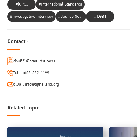
#iCPCJ
#International Standards
#Investigative Interview
#Justice Scan
#LGBT
ผลจากแรงบันดาลใจครั้งนั้น ส่งให้คุณนพพล ริเริ่มทำโครงการช่วยเหลือผู้ต้อง
Contact :
ขัง ตั้งแต่การฝึกอาชีพผู้ต้องขังที่กำลังจะพ้นโทษ โดยนำตัวผู้ต้องขังกลุ่มหนึ่ง
ออกมาช่วยทำงานในฐานะผู้คุมการผลิตในโรงงานเชื่อมโลหะ แบบเช้าไปเย็น
กลับ การรับผู้ต้องขังที่เพิ่งพ้นโทษเข้าทำงานที่บริษัท รวมทั้งการตั้งกลุ่มงาน
ส่วนที่รับผิดชอบ ส่วนกลาง
Call Center ให้ผู้ต้องขังเป็นผู้ให้บริการ โดยการโทรศัพท์ออกไปยังลูกค้า
Tel :
+662-522-1199
“ก่อนจะให้พวกเขามาช่วยงาน ผมได้เล่าเรื่องบริษัทก่อนว่าเราทำอะไร ถ้ามาทำ
อีเมล :
info@tijthailand.org
แล้วเขาจะได้อะไรกลับไปบ้าง ผมมีใบประกาศวิชาชีพให้จากกรมพัฒนาฝีมือ
แรงงานให้ และเมื่อมาทำงานก็พยายามทำให้พวกเขาไม่รู้สึกว่าแตกต่างจากคน
อื่นๆ” คุณนพพล ยอมรับว่าการทำเช่นนี้ อาจจะผิดหลักความปลอดภัย มี
Related Topic
ต้นทุนสูง แต่ก็เป็นการเสี่ยงเพื่อสังคม