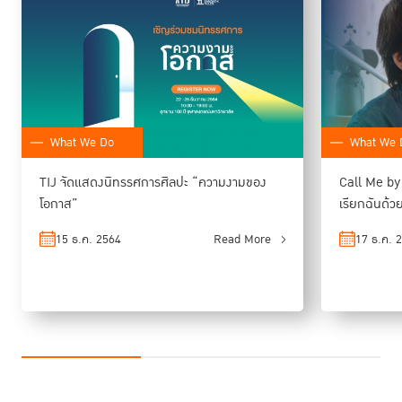
What We Do
What We 
TIJ จัดแสดงนิทรรศการศิลปะ “ความงามของ
Call Me by
โอกาส”
เรียกฉันด้วยช
15 ธ.ค. 2564
Read More
17 ธ.ค. 
“ระหว่างที่ผมกำลังเล่าให้ทางเรือนจำฟังว่าโครงการของผมจะช่วยอะไรผู้จะพ้น
“ผมเป็น
Robot
”
เพราะเขามี
โทษได้บ้าง ผู้ต้องขังที่เข้ามาฟังด้วย พูดขึ้นมาว่า