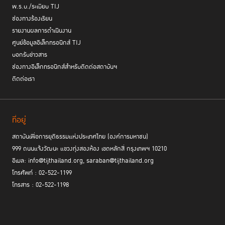
พ.ร.บ./ระเบียบ TIJ
ช่องทางร้องเรียน
รายงานผลการดำเนินงาน
ศูนย์ข้อมูลอิเล็กทรอนิกส์ TIJ
บอกรับข่าวสาร
ช่องทางอิเล็กทรอนิกส์สำหรับติดต่อสถาบันฯ
ติดต่อเรา
ที่อยู่
สถาบันเพื่อการยุติธรรมแห่งประเทศไทย (องค์การมหาชน)
999 ถนนแจ้งวัฒนะ แขวงทุ่งสองห้อง เขตหลักสี่ กรุงเทพฯ 10210
อีเมล: info@tijthailand.org, saraban@tijthailand.org
โทรศัพท์ : 02-522-1199
โทรสาร : 02-522-1198