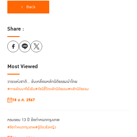
คุณจะได้เรียนรู้
Back
กระบวนการยุติธรรมทางอาญาที่มี “ประชาชนเป็นศูนย์กลาง”
การยกระดับการเข้าถึงกระบวนการยุติธรรม
นโยบาย นวัตกรรม และเทคโนโลยีเพื่อความยุติธรรม
Share :
ร่วมออกแบบภาพต่อไปในกระบวนการยุติธรรมทางอาญา
กำหนดการอบรม
มกราคม – มีนาคม 2569 เรียนทุกวันพฤหัสบดี
เริ่มเรียน 15 มกราคม 2569
Most Viewed
สถานที่: สถาบันเพื่อการยุติธรรมแห่งประเทศไทย (TIJ)
รายละเอียดเพิ่มเติม click>>
https://lnkd.in/dMX7MhER
วาระแห่งชาติ… ขับเคลื่อนหลักนิติธรรมนำไทย
#การพัฒนาที่ยั่งยืน
#ดัชนีชี้วัดหลักนิติธรรม
#หลักนิติธรรม
สมัครเลย!
18 ม.ค. 2567
เปิดรับถึง 30 พฤศจิกายน 2568
(รับสมัครจำนวนจำกัด)
สมัครเลย click >>
https://lnkd.in/d9iKfp7R
ครบรอบ 13 ปี ข้อกำหนดกรุงเทพ
#ข้อกำหนดกรุงเทพ
#ผู้ต้องขังหญิง
ห้ามพลาดโอกาสสำคัญในการพัฒนาศักยภาพและขยายเครือข่ายผู้ปฏิบัติงาน