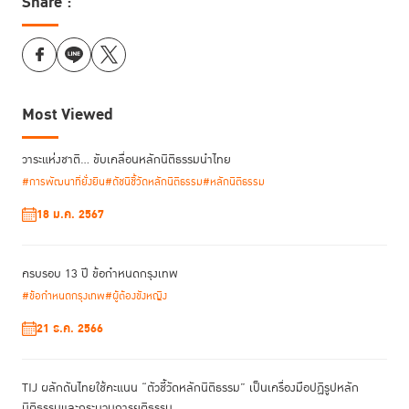
Share :
Most Viewed
วาระแห่งชาติ… ขับเคลื่อนหลักนิติธรรมนำไทย
#การพัฒนาที่ยั่งยืน
#ดัชนีชี้วัดหลักนิติธรรม
#หลักนิติธรรม
18 ม.ค. 2567
ครบรอบ 13 ปี ข้อกำหนดกรุงเทพ
#ข้อกำหนดกรุงเทพ
#ผู้ต้องขังหญิง
21 ธ.ค. 2566
TIJ ผลักดันไทยใช้คะแนน “ตัวชี้วัดหลักนิติธรรม” เป็นเครื่องมือปฏิรูปหลัก
นิติธรรมและกระบวนการยุติธรรม