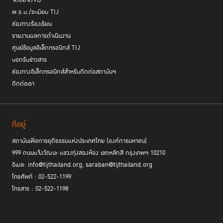
จัดซื้อจัดจ้าง
พ.ร.บ./ระเบียบ TIJ
ช่องทางร้องเรียน
รายงานผลการดำเนินงาน
ศูนย์ข้อมูลอิเล็กทรอนิกส์ TIJ
บอกรับข่าวสาร
ช่องทางอิเล็กทรอนิกส์สำหรับติดต่อสถาบันฯ
ติดต่อเรา
ที่อยู่
สถาบันเพื่อการยุติธรรมแห่งประเทศไทย (องค์การมหาชน)
999 ถนนแจ้งวัฒนะ แขวงทุ่งสองห้อง เขตหลักสี่ กรุงเทพฯ 10210
อีเมล: info@tijthailand.org, saraban@tijthailand.org
โทรศัพท์ : 02-522-1199
โทรสาร : 02-522-1198