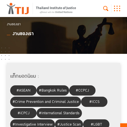
งานของเรา
งานของเรา
แท็กยอดนิยม :
#ASEAN
#Bangkok Rules
#CCPCJ
#Crime Prevention and Criminal Justice
#ICCS
#iCPCJ
#International Standards
#Investigative Interview
#Justice Scan
#LGBT