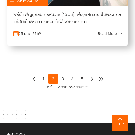
What We Do
พิธีบำเพ็ญกุศลปัณรสมวาร (15 วัน) เพื่ออุทิศถวายเป็นพระกุศล
แด่สมเด็จพระเจ้าลูกเธอ เจ้าฟ้าพัชรกิติยาภา
25 มิ.ย. 2569
Read More
1
2
3
4
5
6 ถึง 12 จาก 542 รายการ
TOP