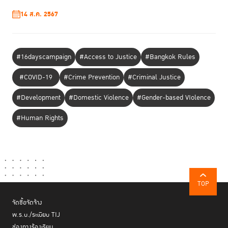
14 ส.ค. 2567
#16dayscampaign
#Access to Justice
#Bangkok Rules
#COVID-19
#Crime Prevention
#Criminal Justice
#Development
#Domestic Violence
#Gender-based VIolence
#Human Rights
TOP
จัดซื้อจัดจ้าง
พ.ร.บ./ระเบียบ TIJ
ช่องทางร้องเรียน