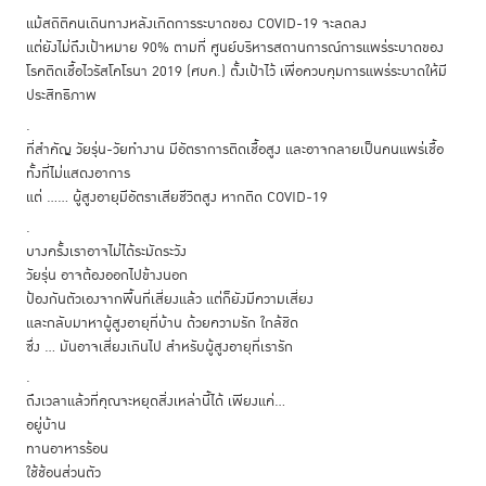
แม้สถิติคนเดินทางหลังเกิดการระบาดของ COVID-19 จะลดลง
แต่ยังไม่ถึงเป้าหมาย 90% ตามที่ ศูนย์บริหารสถานการณ์การแพร่ระบาดของ
โรคติดเชื้อไวรัสโคโรนา 2019 (ศบค.) ตั้งเป้าไว้ เพื่อควบคุมการแพร่ระบาดให้มี
ประสิทธิภาพ
.
ที่สำคัญ วัยรุ่น-วัยทำงาน มีอัตราการติดเชื้อสูง และอาจกลายเป็นคนแพร่เชื้อ
ทั้งที่ไม่แสดงอาการ
แต่ ...... ผู้สูงอายุมีอัตราเสียชีวิตสูง หากติด COVID-19
.
บางครั้งเราอาจไม่ได้ระมัดระวัง
วัยรุ่น อาจต้องออกไปข้างนอก
ป้องกันตัวเองจากพื้นที่เสี่ยงแล้ว แต่ก็ยังมีความเสี่ยง
และกลับมาหาผู้สูงอายุที่บ้าน ด้วยความรัก ใกล้ชิด
ซึ่ง ... มันอาจเสี่ยงเกินไป สำหรับผู้สูงอายุที่เรารัก
.
ถึงเวลาแล้วที่คุณจะหยุดสิ่งเหล่านี้ได้ เพียงแค่...
อยู่บ้าน
ทานอาหารร้อน
ใช้ช้อนส่วนตัว