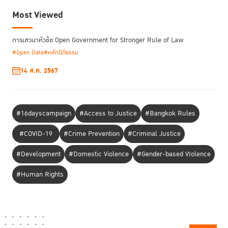
Most Viewed
การเสวนาหัวข้อ Open Government for Stronger Rule of Law
#Open Data
#หลักนิติธรรม
14 ส.ค. 2567
#16dayscampaign
#Access to Justice
#Bangkok Rules
#COVID-19
#Crime Prevention
#Criminal Justice
#Development
#Domestic Violence
#Gender-based VIolence
#Human Rights