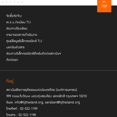
TOP
จัดซื้อจัดจ้าง
พ.ร.บ./ระเบียบ TIJ
ช่องทางร้องเรียน
รายงานผลการดำเนินงาน
ศูนย์ข้อมูลอิเล็กทรอนิกส์ TIJ
บอกรับข่าวสาร
ช่องทางอิเล็กทรอนิกส์สำหรับติดต่อสถาบันฯ
ติดต่อเรา
ที่อยู่
สถาบันเพื่อการยุติธรรมแห่งประเทศไทย (องค์การมหาชน)
999 ถนนแจ้งวัฒนะ แขวงทุ่งสองห้อง เขตหลักสี่ กรุงเทพฯ 10210
อีเมล: info@tijthailand.org, saraban@tijthailand.org
โทรศัพท์ : 02-522-1199
โทรสาร : 02-522-1198