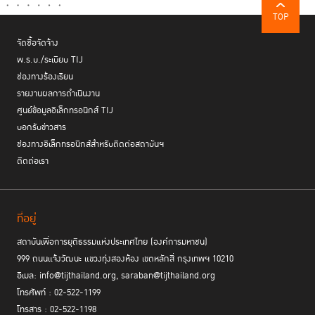
TOP
จัดซื้อจัดจ้าง
พ.ร.บ./ระเบียบ TIJ
ช่องทางร้องเรียน
รายงานผลการดำเนินงาน
ศูนย์ข้อมูลอิเล็กทรอนิกส์ TIJ
บอกรับข่าวสาร
ช่องทางอิเล็กทรอนิกส์สำหรับติดต่อสถาบันฯ
ติดต่อเรา
ที่อยู่
สถาบันเพื่อการยุติธรรมแห่งประเทศไทย (องค์การมหาชน)
999 ถนนแจ้งวัฒนะ แขวงทุ่งสองห้อง เขตหลักสี่ กรุงเทพฯ 10210
อีเมล: info@tijthailand.org, saraban@tijthailand.org
โทรศัพท์ : 02-522-1199
โทรสาร : 02-522-1198