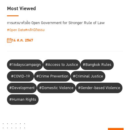
Most Viewed
การเสวนาหัวข้อ Open Government for Stronger Rule of Law
#Open Data
#หลักนิติธรรม
14 ส.ค. 2567
#16dayscampaign
#Access to Justice
#Bangkok Rules
#COVID-19
#Crime Prevention
#Criminal Justice
#Development
#Domestic Violence
#Gender-based VIolence
#Human Rights