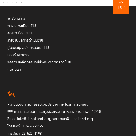
TOP
จัดซื้อจัดจ้าง
พ.ร.บ./ระเบียบ TIJ
ช่องทางร้องเรียน
รายงานผลการดำเนินงาน
ศูนย์ข้อมูลอิเล็กทรอนิกส์ TIJ
บอกรับข่าวสาร
ช่องทางอิเล็กทรอนิกส์สำหรับติดต่อสถาบันฯ
ติดต่อเรา
ที่อยู่
สถาบันเพื่อการยุติธรรมแห่งประเทศไทย (องค์การมหาชน)
999 ถนนแจ้งวัฒนะ แขวงทุ่งสองห้อง เขตหลักสี่ กรุงเทพฯ 10210
อีเมล: info@tijthailand.org, saraban@tijthailand.org
โทรศัพท์ : 02-522-1199
โทรสาร : 02-522-1198