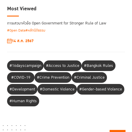
Most Viewed
การเสวนาหัวข้อ Open Government for Stronger Rule of Law
#Open Data
#หลักนิติธรรม
14 ส.ค. 2567
#16dayscampaign
#Access to Justice
#Bangkok Rules
#COVID-19
#Crime Prevention
#Criminal Justice
#Development
#Domestic Violence
#Gender-based VIolence
#Human Rights