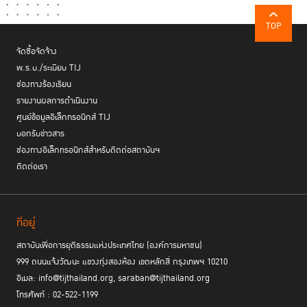
TOP
จัดซื้อจัดจ้าง
พ.ร.บ./ระเบียบ TIJ
ช่องทางร้องเรียน
รายงานผลการดำเนินงาน
ศูนย์ข้อมูลอิเล็กทรอนิกส์ TIJ
บอกรับข่าวสาร
ช่องทางอิเล็กทรอนิกส์สำหรับติดต่อสถาบันฯ
ติดต่อเรา
ที่อยู่
สถาบันเพื่อการยุติธรรมแห่งประเทศไทย (องค์การมหาชน)
999 ถนนแจ้งวัฒนะ แขวงทุ่งสองห้อง เขตหลักสี่ กรุงเทพฯ 10210
อีเมล: info@tijthailand.org, saraban@tijthailand.org
โทรศัพท์ : 02-522-1199