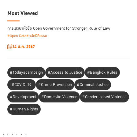
Most Viewed
การเสวนาหัวข้อ Open Government for Stronger Rule of Law
#Open Data
#หลักนิติธรรม
14 ส.ค. 2567
#16dayscampaign
#Access to Justice
#Bangkok Rules
#COVID-19
#Crime Prevention
#Criminal Justice
#Development
#Domestic Violence
#Gender-based VIolence
#Human Rights