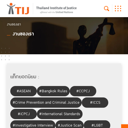
งานของเรา
งานของเรา
แท็กยอดนิยม :
#ASEAN
#Bangkok Rules
#CCPCJ
#Crime Prevention and Criminal Justice
#ICCS
#iCPCJ
#International Standards
#Investigative Interview
#Justice Scan
#LGBT