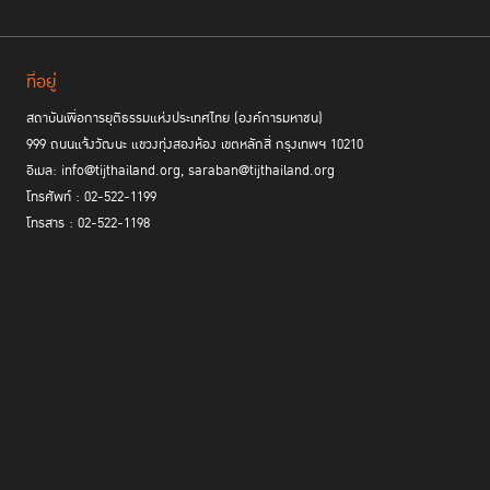
ที่อยู่
สถาบันเพื่อการยุติธรรมแห่งประเทศไทย (องค์การมหาชน)
999 ถนนแจ้งวัฒนะ แขวงทุ่งสองห้อง เขตหลักสี่ กรุงเทพฯ 10210
อีเมล: info@tijthailand.org, saraban@tijthailand.org
โทรศัพท์ : 02-522-1199
โทรสาร : 02-522-1198