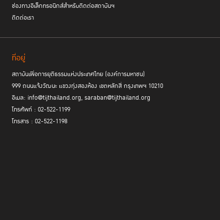
ช่องทางอิเล็กทรอนิกส์สำหรับติดต่อสถาบันฯ
ติดต่อเรา
ที่อยู่
สถาบันเพื่อการยุติธรรมแห่งประเทศไทย (องค์การมหาชน)
999 ถนนแจ้งวัฒนะ แขวงทุ่งสองห้อง เขตหลักสี่ กรุงเทพฯ 10210
อีเมล: info@tijthailand.org, saraban@tijthailand.org
โทรศัพท์ : 02-522-1199
โทรสาร : 02-522-1198