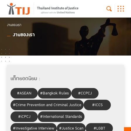
งานของเรา
งานของเรา
แท็กยอดนิยม :
#ASEAN
#Bangkok Rules
#CCPCJ
#Crime Prevention and Criminal Justice
#ICCS
#iCPCJ
#International Standards
#Investigative Interview
#Justice Scan
#LGBT