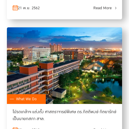
21 พ.ย. 2562
Read More
What We Do
โปรดเกล้าฯ แต่งตั้ง ศาสตราจารย์พิเศษ ดร.กิตติพงษ์ กิตยารักษ์
เป็นนายกสภา สจล.