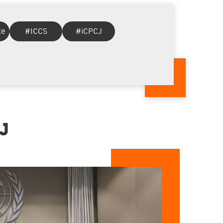
ce
#ICCS
#iCPCJ
ลง