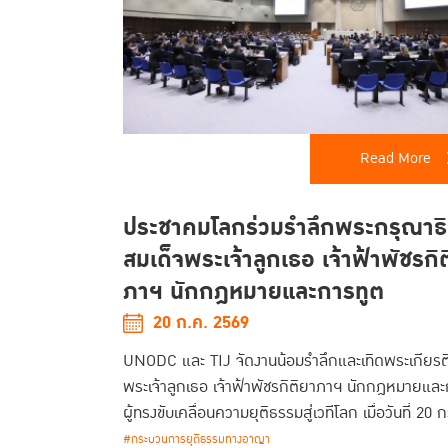
Read More
ประชาคมโลกร่วมรำลึกพระกรุณาธ
สมเด็จพระเจ้าลูกเธอ เจ้าฟ้าพัชรกิ
ภาฯ นักกฎหมายและการทูต
20 ก.ค. 2569
UNODC และ TIJ จัดงานน้อมรำลึกและเทิดพระเกียรติ
พระเจ้าลูกเธอ เจ้าฟ้าพัชรกิติยาภาฯ นักกฎหมายและ
ผู้ทรงขับเคลื่อนความยุติธรรมสู่เวทีโลก เมื่อวันที่ 2
พ.ศ. 2569
#กระบวนการยุติธรรมทางอาญา