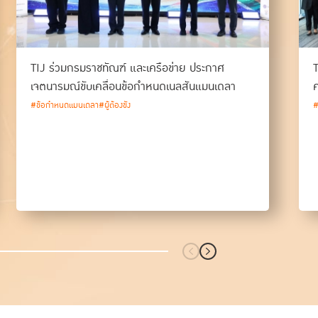
TIJ ร่วมกรมราชทัณฑ์ และเครือข่าย ประกาศ
T
เจตนารมณ์ขับเคลื่อนข้อกำหนดเนลสันแมนเดลา
ค
#ข้อกำหนดแมนเดลา
#ผู้ต้องขัง
#