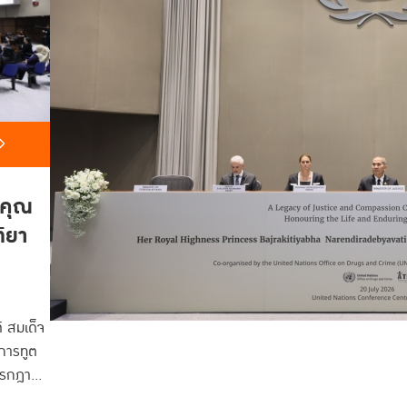
ิคุณ
ติยา
 สมเด็จ
การทูต
0 กรกฎาคม