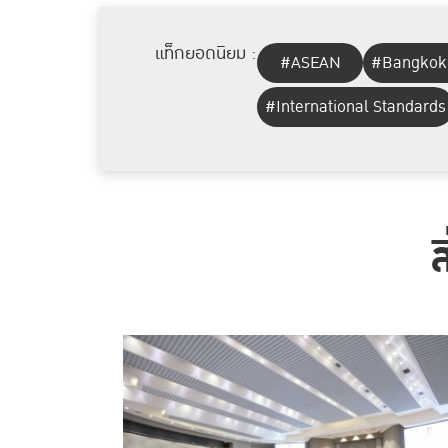
แท็กยอดนิยม :
#ASEAN
#Bangkok
#International Standards
ส