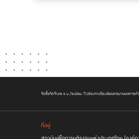
จัดซื้อจัดจ้าง
พ.ร.บ./ระเบียบ TIJ
ช่องทางร้องเรียน
รายงานผลการดำเ
ที่อยู่
สถาบันเพื่อการยุติธรรมแห่งประเทศไทย (องค