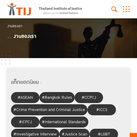
งานของเรา
งานของเรา
แท็กยอดนิยม :
#ASEAN
#Bangkok Rules
#CCPCJ
#Crime Prevention and Criminal Justice
#ICCS
#iCPCJ
#International Standards
#Investigative Interview
#Justice Scan
#LGBT