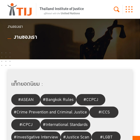
งานของเรา
งานของเรา
แท็กยอดนิยม :
#ASEAN
#Bangkok Rules
#CCPCJ
#Crime Prevention and Criminal Justice
#ICCS
#iCPCJ
#International Standards
#Investigative Interview
#Justice Scan
#LGBT