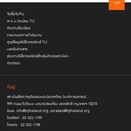
TOP
จัดซื้อจัดจ้าง
พ.ร.บ./ระเบียบ TIJ
ช่องทางร้องเรียน
รายงานผลการดำเนินงาน
ศูนย์ข้อมูลอิเล็กทรอนิกส์ TIJ
บอกรับข่าวสาร
ช่องทางอิเล็กทรอนิกส์สำหรับติดต่อสถาบันฯ
ติดต่อเรา
ที่อยู่
สถาบันเพื่อการยุติธรรมแห่งประเทศไทย (องค์การมหาชน)
999 ถนนแจ้งวัฒนะ แขวงทุ่งสองห้อง เขตหลักสี่ กรุงเทพฯ 10210
อีเมล: info@tijthailand.org, saraban@tijthailand.org
โทรศัพท์ : 02-522-1199
โทรสาร : 02-522-1198