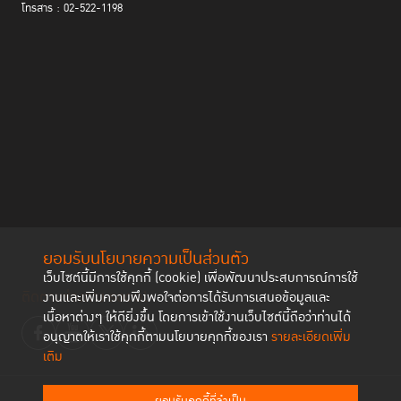
โทรสาร : 02-522-1198
ว่า แอปเปิลเน่าผลเดียว แต่เมื่อมีข่าวอื้อฉาวมีออกมาอยู่
เรื่อย ๆ ถ้าเราลอง zoom out ออกมา อาจจะเห็นว่า ปัญหา
อยู่ที่ต้นแอปเปิล หรือเมื่อมองกว้างออกมาอีก อาจจะเห็นไป
ถึงสภาพแวดล้อมที่เพาะปลูกเป็นปัญหา ดังนั้น การที่
กระบวนการยุติธรรมมีปัญหา อาจต้องมองไปทั้งระบบ
การเมือง การปกครอง ค่านิยม และวัฒนธรรมของสังคม
ด้วย”
คุณวิพล กิติทัศนาสรชัย ผู้อำนวยการสำนักงานวิจัยกฎหมายอาญาและ
พัฒนากระบวนการยุติธรรม สถาบันนิติวัชร์ สำนักงานอัยการสูงสุด
ยก
ตัวอย่าง ทฤษฎีแอปเปิลเน่า มาเปรียบเทียบเพื่อให้เห็นว่า การแก้ปัญหาการใช้
ยอมรับนโยบายความเป็นส่วนตัว
อำนาจในกระบวนการยุติธรรมที่ผ่านมาได้มองทั้งระบบแล้วหรือไม่ โดยเฉพาะ
เว็บไซต์นี้มีการใช้คุกกี้ (cookie) เพื่อพัฒนาประสบการณ์การใช้
ระบบตรวจสอบการใช้อำนาจของเจ้าหน้าที่ที่ประพฤติมิชอบ ยังเป็นระบบปิด ใช้
ติดตามช่องทาง social
งานและเพิ่มความพึงพอใจต่อการได้รับการเสนอข้อมูลและ
วิธีตรวจสอบกันเองเหมือนแมลงวันตอมแมลงวัน ก็อาจทำให้เกิดปัญหาเดิมซ้ำ
เนื้อหาต่างๆ ให้ดียิ่งขึ้น โดยการเข้าใช้งานเว็บไซต์นี้ถือว่าท่านได้
ได้อีก เพราะยังไม่ได้แก้ปัญหาที่อำนาจเชิงโครงสร้าง ดังนั้นการแก้ไขปัญหานี้
อนุญาตให้เราใช้คุกกี้ตามนโยบายคุกกี้ของเรา
รายละเอียดเพิ่ม
จะต้องขยับไปแตะให้ถึงเพดานความจริงของสังคมไทยอย่างตรงไปตรงมาและ
เติม
ซื่อสัตย์ แต่ก็ยอมรับว่า การจะแก้ปัญหาโดยเปลี่ยนวัฒนธรรมองค์กร เปลี่ยน
ทัศนคติของสังคม ต้องใช้เวลานาน
ยอมรับคุกกี้ที่จำเป็น