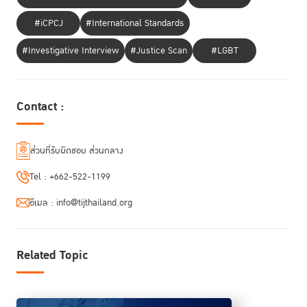
อาญา โดยศาลต้องตัดสินตามความเห็นของคณะลูกขุน หรือแม้แต่ฝรั่งเศส ที่
เป็นต้นแบบของระบบ Civil Law ก็ให้มีคณะลูกขุน ในคดีอุกฉกรรจ์ที่มีโทษจำ
#iCPCJ
#International Standards
คุก 10 ปีขึ้นไป โดยตัวแทนคณะลูกขุนมีทั้งผู้พิพากษาอาชีพและประชาชน และ
ยังยกตัวอย่าง ศาลของอังกฤษ มีสภาที่ประชาชนเข้าร่วมด้วย เรียกว่า
#Investigative Interview
#Justice Scan
#LGBT
Sentencing Council กำหนดมาตรฐานในการกำหนดโทษของคดีต่าง ๆ ไว้แบ
บกว้างๆ เมื่อศาลใช้ดุลยพินิจในการลงโทษแต่ละคดี สภาแห่งนี้ก็จะทำประชา
พิจารณ์ว่าเห็นชอบกับการลงโทษนั้นหรือไม่ จากนั้นก็จะเปิดเผยต่อสาธารณะให้
Contact :
คนทั่วไปสามารถเข้าถึงได้
ส่วนที่รับผิดชอบ ส่วนกลาง
“เราต้องแยกประเด็นความเป็นอิสระของศาล ออกจาก
Tel :
+662-522-1199
ประเด็นการมีส่วนร่วมของประชาชน ศาลที่อิสระ ก็คือ ศาล
ที่อิสระ ส่วนการมีประชาชนร่วมตัดสินคดี คือ การให้
อีเมล :
info@tijthailand.org
ประชาชนได้มีส่วนร่วม”
Related Topic
ประเด็นที่สอง การใช้อำนาจเชิงโครงสร้างภายในองค์กรในกระบวนการ
ยุติธรรม
รศ.ดร.ปกป้อง กล่าวถึงตัวอย่าง การจัดให้มีคณะกรรมการตำรวจ