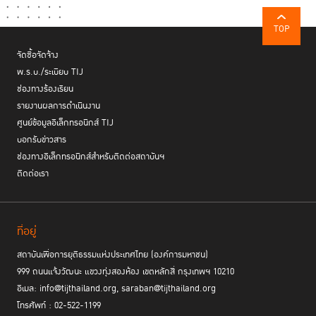
ตรงมาให้พ้นจากการถูกกล่าวหาว่าไปกระทำความผิดได้ด้วย แต่ต้องมีข้อ
ยกเว้น คือ ต้องสงวนสิทธิผู้ถูกกล่าวหาในการปรึกษากับทนายความเป็นส่วน
TOP
ตัว โดยไม่มีการบันทึกใด ๆ
จัดซื้อจัดจ้าง
พ.ร.บ./ระเบียบ TIJ
ช่องทางร้องเรียน
รายงานผลการดำเนินงาน
“เมื่อมีข่าวอื้อ
ฉาวใน
ศูนย์ข้อมูลอิเล็กทรอนิกส์ TIJ
กระบวนการ
บอกรับข่าวสาร
ยุติธรรม จะมี
ช่องทางอิเล็กทรอนิกส์สำหรับติดต่อสถาบันฯ
ผู้นำองค์กรมา
ติดต่อเรา
แถลงข่าว บอก
ว่าทุกองค์กรมี
ทั้งคนดีและคน
ที่อยู่
ชั่ว คนที่เรียน
ทางอาชญา
สถาบันเพื่อการยุติธรรมแห่งประเทศไทย (องค์การมหาชน)
วิทยามาจะรู้ว่า
999 ถนนแจ้งวัฒนะ แขวงทุ่งสองห้อง เขตหลักสี่ กรุงเทพฯ 10210
นี่เป็นทฤษฎี
อีเมล: info@tijthailand.org, saraban@tijthailand.org
Bad Apple คือ
โทรศัพท์ : 02-522-1199
พยายามจะบอก