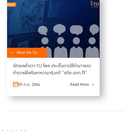
แห่งชาติ และคณะกรรมการตำรวจท้องถิ่นในประเทศญี่ปุ่น ซึ่งประชาชนเข้าไปมี
ส่วนร่วมเป็นคณะกรรมการ ทำให้ประชาชนสะท้อนการทำงานของเจ้าหน้าที่ใน
แต่ละท้องที่ได้ต่างจากประเทศไทยที่ใช้ระบบรวมศูนย์อำนาจในการพิจารณาแต่ง
ตั้งโยกย้าย
หรือที่ฝรั่งเศส ใช้ระบบกระจายอำนาจการแต่งตั้งโยกย้ายด้วยรูปแบบคณะ
กรรมการ เช่นในฝ่ายตุลาการจะมีคณะกรรมการตุลาการ มีประธานศาลฎีกา
What We Do
เป็นประธานคณะฯ ประกอบไปด้วยคนจากการเลือกตั้งของผู้พิพากษา ศาล
ปกครอง สภาทนาย คนที่ได้รับการเลือกจากประธานาธิบดี รวมทั้งสภาผู้แทน
เปิดผลสำรวจ TIJ โพล ประเด็นการใช้อำนาจของ
ราษฎร และสมาชิกวุฒิสภา ซึ่งแต่เดิมประเทศไทยก็ใช้ระบบที่คล้ายกัน คือ ให้
สามารถเลือกผู้ทรงคุณวุฒิจากภาคส่วนอื่นเข้ามาเป็นคณะกรรมการตุลาการได้
ตำรวจเพื่อค้นหาความจริงคดี “อดีต ผกก.โจ้”
แต่รัฐธรรมนูญปี 2560 เปลี่ยนให้บุคลากรจากศาลเท่านั้น มาเลือกกันเอง ตัด
09 ก.ย. 2564
Read More
การมีส่วนร่วมของประชาชนออกไป
ส่วนแนวทางการแก้ปัญหาที่รวดเร็วต่อการใช้อำนาจไปละเมิดสิทธิของประชาชน
ในกระบวนการยุติธรรม รศ.ดร.ปกป้อง เห็นด้วยกับการนำเทคโนโลยีดิจิทัลเข้า
มาช่วยให้กระบวนการยุติธรรมทันสมัย มีประสิทธิภาพ และโปร่งใส โดยหากติด
กล้องบันทึกการทำหน้าที่ของตำรวจในชั้นสอบสวน ก็อาจช่วยลดการข่มขู่ ลด
การซ้อมทรมานได้ และยังถือเป็นการปกป้องเจ้าหน้าที่รัฐที่ทำหน้าที่อย่างตรงไป