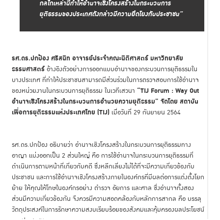
กลไกเหล่านี้ทำให้อำนาจเชิงโครงสร้างในกระบวนการ
ยุติธรรมของประเทศดังกล่าวมีความยึดโยงกับประชาชน”
รศ.ดร.ปกป้อง
ศรีสนิท อาจารย์ประจำคณะนิติศาสตร์ มหาวิทยาลัย
ธรรมศาสตร์
อ้างอิงตัวอย่างการออกแบบอำนาจของกระบวนการยุติธรรมใน
บางประเทศ ที่ทำให้ประชาชนสามารถมีส่วนร่วมในการตรวจสอบการใช้อำนาจ
“
TIJ Forum :
Way Out
ของหน่วยงานในกระบวนการยุติธรรม ในเวทีเสวนา
อำนาจเชิงโครงสร้างในกระบวนการอำนวยความยุติธรรม” จัดโดย สถาบัน
เพื่อการยุติธรรมแห่งประเทศไทย (TIJ)
เมื่อวันที่ 29 กันยายน 2564
รศ.ดร.ปกป้อง อธิบายว่า อำนาจเชิงโครงสร้างในกระบวนการยุติธรรมทาง
อาญา แบ่งออกเป็น 2 ส่วนใหญ่ คือ การใช้อำนาจในกระบวนการยุติธรรมที่
ดำเนินการตามหน้าที่เกี่ยวกับคดี ซึ่งหลีกเลี่ยงไม่ได้ที่จะมีความเกี่ยวข้องกับ
ประชาชน และการใช้อำนาจเชิงโครงสร้างภายในองค์กรที่มีผลต่อการแต่งตั้งโยก
ย้าย ให้คุณให้โทษในองค์กรอย่าง ตำรวจ อัยการ และศาล ซึ่งอำนาจทั้งสอง
ส่วนมีความเกี่ยวข้องกัน จึงควรมีความสอดคล้องกับหลักการสากล คือ บรรลุ
วัตถุประสงค์ในการรักษาความสงบเรียบร้อยของสังคมและคุ้มครองผลประโยชน์