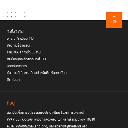
TOP
จัดซื้อจัดจ้าง
พ.ร.บ./ระเบียบ TIJ
ช่องทางร้องเรียน
รายงานผลการดำเนินงาน
ศูนย์ข้อมูลอิเล็กทรอนิกส์ TIJ
บอกรับข่าวสาร
ช่องทางอิเล็กทรอนิกส์สำหรับติดต่อสถาบันฯ
ติดต่อเรา
ที่อยู่
สถาบันเพื่อการยุติธรรมแห่งประเทศไทย (องค์การมหาชน)
999 ถนนแจ้งวัฒนะ แขวงทุ่งสองห้อง เขตหลักสี่ กรุงเทพฯ 10210
อีเมล: info@tijthailand.org, saraban@tijthailand.org