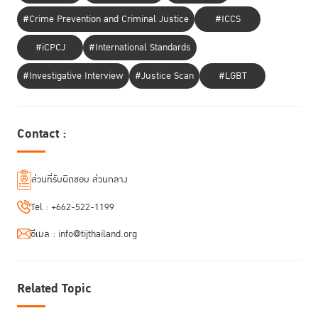
#Crime Prevention and Criminal Justice
#ICCS
#iCPCJ
#International Standards
#Investigative Interview
#Justice Scan
#LGBT
Contact :
ส่วนที่รับผิดชอบ ส่วนกลาง
Tel :
+662-522-1199
อีเมล :
info@tijthailand.org
Related Topic