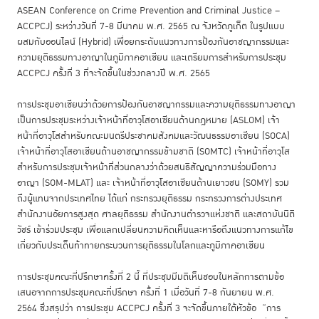
ASEAN Conference on Crime Prevention and Criminal Justice –
ACCPCJ) ระหว่างวันที่ 7-8 มีนาคม พ.ศ. 2565 ณ จังหวัดภูเก็ต ในรูปแบบ
ผสมกับออนไลน์ (Hybrid) เพื่อยกระดับแนวทางการป้องกันอาชญากรรมและ
ความยุติธรรมทางอาญาในภูมิภาคอาเซียน และเตรียมการสำหรับการประชุม
ACCPCJ ครั้งที่ 3 ที่จะจัดขึ้นในช่วงกลางปี พ.ศ. 2565
การประชุมอาเซียนว่าด้วยการป้องกันอาชญากรรมและความยุติธรรมทางอาญา
เป็นการประชุมระหว่างเจ้าหน้าที่อาวุโสอาเซียนด้านกฎหมาย (ASLOM) เจ้า
หน้าที่อาวุโสสำหรับคณะมนตรีประชาคมสังคมและวัฒนธรรมอาเซียน (SOCA)
เจ้าหน้าที่อาวุโสอาเซียนด้านอาชญากรรมข้ามชาติ (SOMTC) เจ้าหน้าที่อาวุโส
สำหรับการประชุมเจ้าหน้าที่ส่วนกลางว่าด้วยสนธิสัญญาความร่วมมือทาง
อาญา (
SOM-MLAT
) และ เจ้าหน้าที่อาวุโสอาเซียนด้านเยาวชน (SOMY) รวม
ถึงผู้แทนจากประเทศไทย ได้แก่ กระทรวงยุติธรรม กระทรวงการต่างประเทศ
สำนักงานอัยการสูงสุด ศาลยุติธรรม สำนักงานตำรวจแห่งชาติ และสถาบันนิติ
วัชร์ เข้าร่วมประชุม เพื่อแลกเปลี่ยนความคิดเห็นและหารือถึงแนวทางการแก้ไข
เกี่ยวกับประเด็นท้าทายกระบวนการยุติธรรมในโลกและภูมิภาคอาเซียน
การประชุมคณะที่ปรึกษาครั้งที่ 2 นี้ ที่ประชุมมีมติเห็นชอบในหลักการตามข้อ
เสนอจากการประชุมคณะที่ปรึกษา ครั้งที่ 1 เมื่อวันที่ 7-8 กันยายน พ.ศ.
2564 ซึ่งสรุปว่า การประชุม ACCPCJ ครั้งที่ 3 จะจัดขึ้นภายใต้หัวข้อ “การ