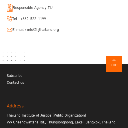
Responsible Agency TIJ
Tel :
+662-522-1199
E-mail :
info@tijthailand.org
TOP
Subscribe
Contact us
Address
Thailand Institute of Justice (Public Organization)
999 Chaengwattana Rd., Thungsonghong, Laksi, Bangkok, Thailand,