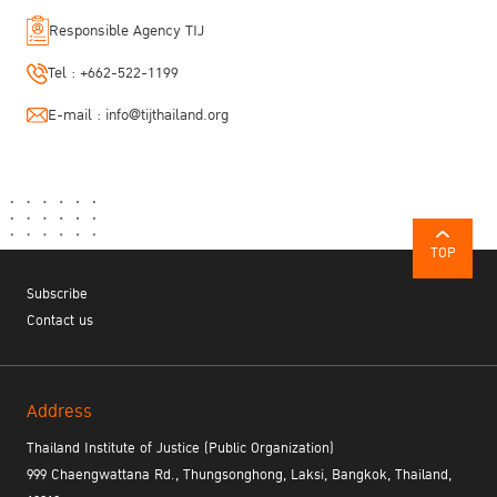
Responsible Agency TIJ
Tel :
+662-522-1199
E-mail :
info@tijthailand.org
TOP
Subscribe
Contact us
Address
Thailand Institute of Justice (Public Organization)
999 Chaengwattana Rd., Thungsonghong, Laksi, Bangkok, Thailand,