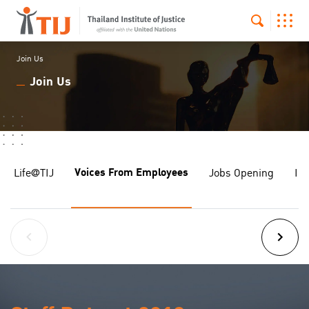
Join Us
Join Us
Voices From Employees
Life@TIJ
Jobs Opening
In