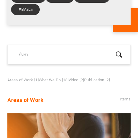
#BAScii
Areas of Work (1)
What We Do (18)
Video (9)
Publication (2)
Areas of Work
1 Items