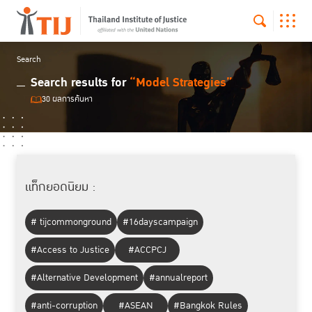
Search
Search results for
“Model Strategies”
30 ผลการค้นหา
แท็กยอดนิยม :
# tijcommonground
#16dayscampaign
#Access to Justice
#ACCPCJ
#Alternative Development
#annualreport
#anti-corruption
#ASEAN
#Bangkok Rules