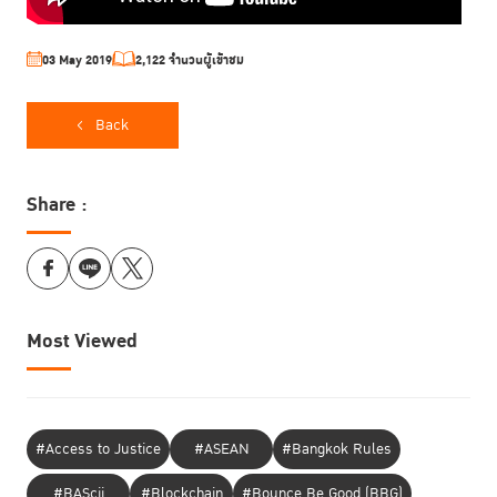
03 May 2019
2,122 จำนวนผู้เข้าชม
Back
Share :
Most Viewed
#Access to Justice
#ASEAN
#Bangkok Rules
#BAScii
#Blockchain
#Bounce Be Good (BBG)