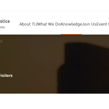
About TIJ
What We Do
Knowledge
Join Us
Event 
IJ
isitors