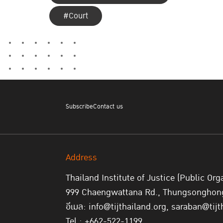
#Court
Subscribe
Contact us
Address
Thailand Institute of Justice (Public Org
999 Chaengwattana Rd., Thungsonghong,
อีเมล: info@tijthailand.org, saraban@tijt
Tel : +662-522-1199