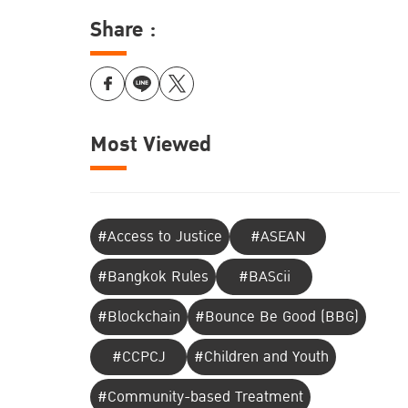
Share :
Most Viewed
#Access to Justice
#ASEAN
#Bangkok Rules
#BAScii
#Blockchain
#Bounce Be Good (BBG)
#CCPCJ
#Children and Youth
#Community-based Treatment