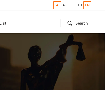
A
A+
TH
EN
List
Search