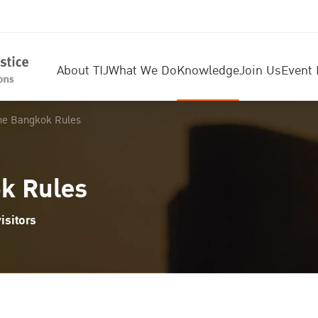
About TIJ
What We Do
Knowledge
Join Us
Event 
he Bangkok Rules
k Rules
isitors