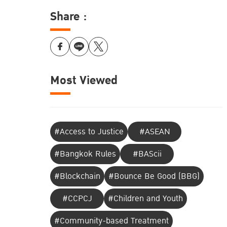
Share :
Most Viewed
#Access to Justice
#ASEAN
#Bangkok Rules
#BAScii
#Blockchain
#Bounce Be Good (BBG)
#CCPCJ
#Children and Youth
#Community-based Treatment