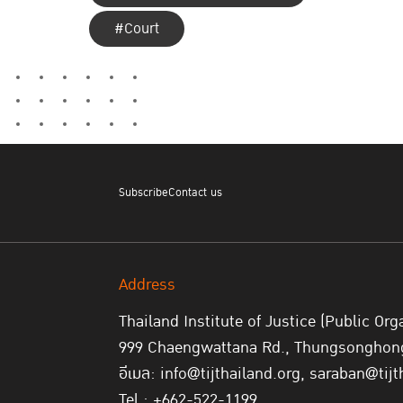
#Court
Subscribe
Contact us
Address
Thailand Institute of Justice (Public Org
999 Chaengwattana Rd., Thungsonghong,
อีเมล: info@tijthailand.org, saraban@tijt
Tel : +662-522-1199