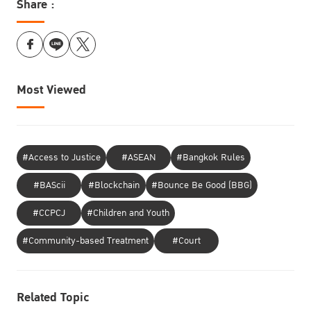
Share :
Most Viewed
#Access to Justice
#ASEAN
#Bangkok Rules
#BAScii
#Blockchain
#Bounce Be Good (BBG)
#CCPCJ
#Children and Youth
#Community-based Treatment
#Court
Related Topic