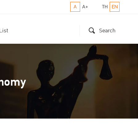
A
A+
TH
EN
List
Search
onomy