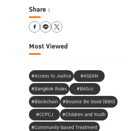
Share :
Most Viewed
#Access to Justice
#ASEAN
#Bangkok Rules
#BAScii
#Blockchain
#Bounce Be Good (BBG)
#CCPCJ
#Children and Youth
#Community-based Treatment