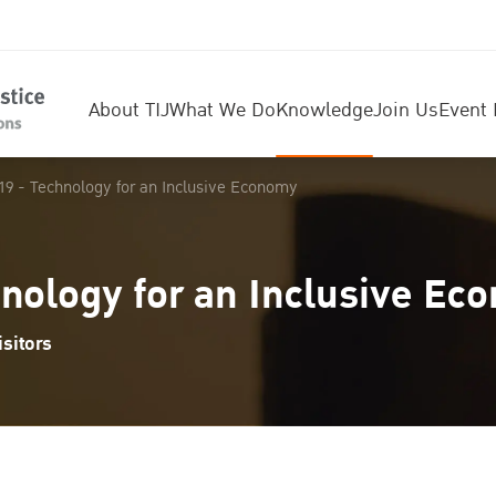
About TIJ
What We Do
Knowledge
Join Us
Event 
019 - Technology for an Inclusive Economy
hnology for an Inclusive Ec
sitors