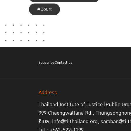
#Court
Subscribe
Contact us
Address
Thailand Institute of Justice (Public Org
999 Chaengwattana Rd., Thungsonghong,
อีเมล: info@tijthailand.org, saraban@tijt
Tel : +662-522-1199