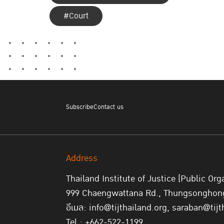
#Court
Subscribe
Contact us
Address
Thailand Institute of Justice (Public Org
999 Chaengwattana Rd., Thungsonghong,
อีเมล: info@tijthailand.org, saraban@tijt
Tel : +662-522-1199