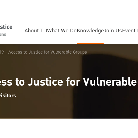
About TIJ
What We Do
Knowledge
Join Us
Event 
19 - Access to Justice for Vulnerable Groups
ss to Justice for Vulnerabl
isitors