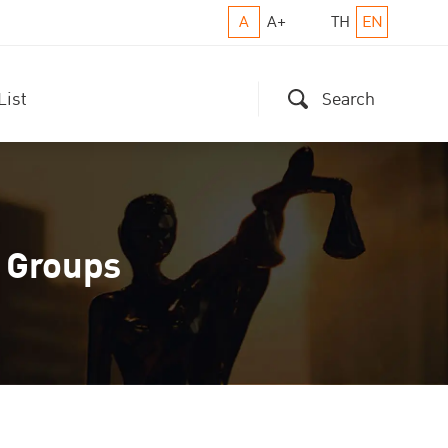
A
A+
TH
EN
List
Search
e Groups