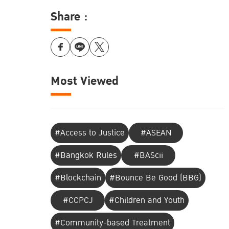
Share :
Most Viewed
#Access to Justice
#ASEAN
#Bangkok Rules
#BAScii
#Blockchain
#Bounce Be Good (BBG)
#CCPCJ
#Children and Youth
#Community-based Treatment