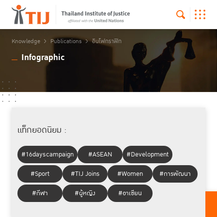
Knowledge
Publications
อินโฟกราฟิก
Infographic
แท็กยอดนิยม :
#16dayscampaign
#ASEAN
#Development
#Sport
#TIJ Joins
#Women
#การพัฒนา
#กีฬา
#ผู้หญิง
#อาเซียน