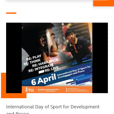
International Day of Sport for Development
TIJ Joins #16dayscampaign
Women's to Justice Perspectives from the