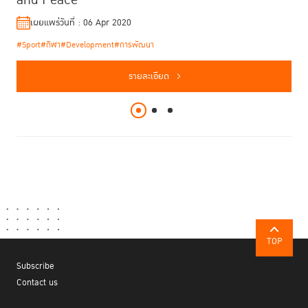
and Peace
ASEAN region
เผยแพร่วันที่ : 12 Dec 2019
เผยแพร่วันที่ : 06 Apr 2020
เผยแพร่วันที่ : 24 Apr 2019
#TIJ Joins
#16dayscampaign
#Sport
#ASEAN
#กีฬา
#Women
#Development
#ผู้หญิง
#อาเซียน
#การพัฒนา
รายละเอียด
TOP
Subscribe
Contact us