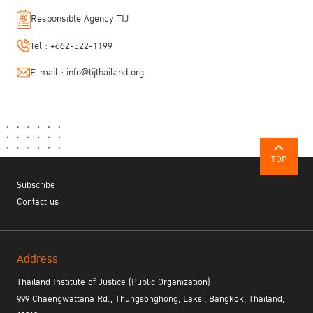
Responsible Agency TIJ
Tel :
+662-522-1199
E-mail :
info@tijthailand.org
TOP
Subscribe
Contact us
Address
Thailand Institute of Justice (Public Organization)
999 Chaengwattana Rd., Thungsonghong, Laksi, Bangkok, Thailand,