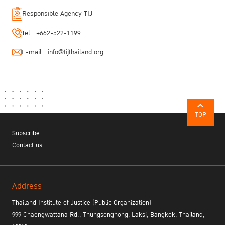
Responsible Agency TIJ
Tel :
+662-522-1199
E-mail :
info@tijthailand.org
TOP
Subscribe
Contact us
Address
Thailand Institute of Justice (Public Organization)
999 Chaengwattana Rd., Thungsonghong, Laksi, Bangkok, Thailand,