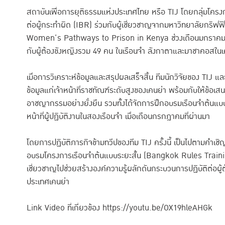
สถาบันเพื่อการยุติธรรมแห่งประเทศไทย หรือ TIJ โดยกลุ่มโครง
ต่อผู้กระทำผิด (IBR) ร่วมกับผู้เชี่ยวชาญจากมหาวิทยาลัยกริฟฟิ
Women’s Pathways to Prison in Kenya ช่วงเดือนมกราคม –
กับผู้ต้องขังหญิงรวม 49 คน ในเรือนจำ ลังกาตาและมาชาคอสในเ
เมื่อการวิเคราะห์ข้อมูลและสรุปผลเสร็จสิ้น ทีมนักวิจัยของ TIJ 
ข้อมูลแก่เจ้าหน้าที่ราชทัณฑ์ระดับสูงของเคนย่า พร้อมกับให้ข้
อาชญากรรมอย่างยั่งยืน รวมทั้งได้จัดการฝึกอบรมเรือนจำต้นแบ
หน้าที่ผู้ปฏิบัติงานในสองเรือนจำ เมื่อเดือนกรกฎาคมที่ผ่านมา
โดยการปฏิบัติภารกิจข้ามทวีปของทีม TIJ ครั้งนี้ เป็นไปตามคำเชิญข
อบรมโครงการเรือนจำต้นแบบระยะสั้น (Bangkok Rules Training
เชี่ยวชาญไปช่วยสร้างองค์ความรู้ผลักดันกระบวนการปฏิบัติต่อผู้ต้อ
ประเทศเคนย่า
Link Video ที่เกี่ยวข้อง
https://youtu.be/OX19hleAHGk