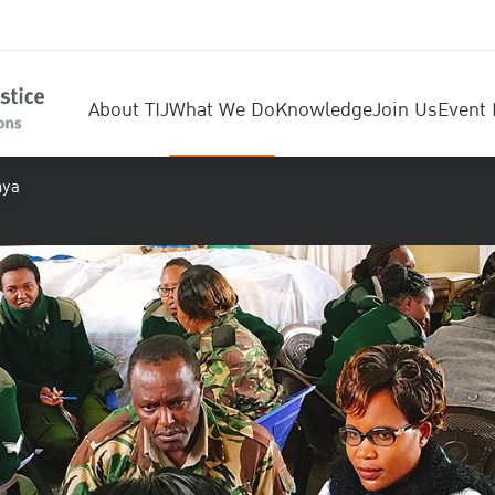
About TIJ
What We Do
Knowledge
Join Us
Event 
nya