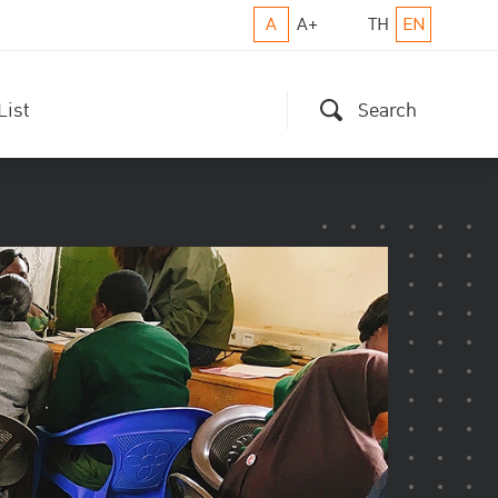
A
A+
TH
EN
List
Search