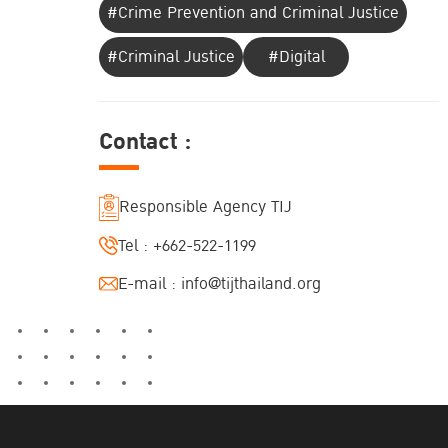
#Crime Prevention and Criminal Justice
#Criminal Justice
#Digital
Contact :
Responsible Agency TIJ
Tel :
+662-522-1199
E-mail :
info@tijthailand.org