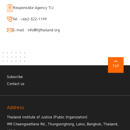
Responsible Agency TIJ
Tel :
+662-522-1199
E-mail :
info@tijthailand.org
TOP
Subscribe
Contact us
Address
Thailand Institute of Justice (Public Organization)
999 Chaengwattana Rd., Thungsonghong, Laksi, Bangkok, Thailand,