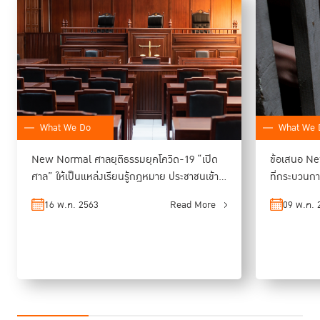
Conference
4. เสริมสร้างความเข้มแข็งของระบบบริหารงานบุคคล ด้วยการสร้างความ
สมดุลระหว่างจริยธรรม ระบบอาวุโส และความรู้ความสามารถ
ศาลจะเข้ม
แข็ง ต้องทำให้บุคลากรในศาลได้พัฒนาความรู้อย่างต่อเนื่อง และสามารถเจริญ
ก้าวหน้าได้ตามหลักจริยธรรม นิติธรรม และหลักธรรมภิบาล
5. สนับสนุนบทบาทศาลในการบังคับใช้กฎหมายส่งเสริมสิ่งแวดล้อม ไม่ก่อ
ภาระแก่สังคมและประชาชน
คือ การสร้างความยุติธรรมให้เป็นสีเขียว นอกจาก
จะทำให้สถานที่ อาคารต่างๆ ร่มรื่น ยังมีความหมายว่า ความยุติธรรมต้อง
What We Do
What We 
บริสุทธิ์เป็นธรรมชาติ สะท้อนถึงหลัก “นิติธรรม”
New Normal ศาลยุติธรรมยุคโควิด-19 “เปิด
ข้อเสนอ Ne
ดาวน์โหลดเอกสารประกอบการบรรยาย
ศาล” ให้เป็นแหล่งเรียนรู้กฎหมาย ประชาชนเข้า
ที่กระบวนก
ถึงง่าย ตรวจสอบได้ทุกคดี
เข้ามาจำคุก
อ่านต่อ
16 พ.ค. 2563
Read More
09 พ.ค. 
เจาะลึกประเด็นร้อนว่าด้วยงานศาลและกระบวนการยุติธรรมทั้งในปัจจุบันและ
อนาคต ท่ามกลางสถานการณ์การแพร่ระบาดของโควิด-19
• รูปแบบการทำงานวิถีใหม่ของศาลโดยใช้เทคโนโลยีและเครื่องมือดิจิตัลในการ
บริการประชาชน
• มาตรการเชิงรุกของศาลในการคุ้มครองสิทธิเสรีภาพของประชาชน อาทิ การ
ปล่อยตัวชั่วคราว
• การบูรณาการร่วมมือของศาลกับหน่วยงานในกระบวนการยุติธรรม