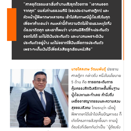
“ศาลยุติธรรมเราเริ่มทำงานเชิงรุกด้วยการ “เอาคนออก
จากคุก” ผมส่งท่านรองเมทินี (รองประธานศาลฎีกา) และ
หัวหน้าผู้พิพากษาหลายคน เข้าไปสัมภาษณ์ผู้ต้องขังในคุก
เพื่อหาคำตอบว่า คนเหล่านี้ทำความผิดไม่ร้ายแรงเหตุใดจึง
ต้องมาติดคุก และเราก็พบว่า บางคนมีสิทธิ์ที่จะประกันตัว
ออกไปได้ แต่ไม่มีเงินประกันตัว และบางคนพอจะมีเงิน
ประกันตัวอยู่บ้าง แต่ไม่อยากใช้เงินเพื่อการประกันตัว
เพราะจะเก็บเงินไว้เพื่อส่งเสียลูกเรียนหนังสือ”
นายไสลเกษ วัฒนพันธุ์
ประธาน
ศาลฎีกา กล่าวถึง หนึ่งในนโยบาย
การยกระดับการ
5 ด้าน คือ
คุ้มครองสิทธิเสรีภาพขั้นพื้นฐาน
ผู้ต้องหาและจำเลย คำนึงถึง
เหยื่ออาชญากรรมและความสงบ
สุขของสังคม
โดยระบุว่า เมื่อผู้
พิพากษาได้เข้าไปเห็นปัญหาเอง ก็
เกิดโครงการเชิงรุกขึ้นมา ถามผู้
ต้องขังที่เรียกกันว่าเป็น “ผู้ต้องขัง