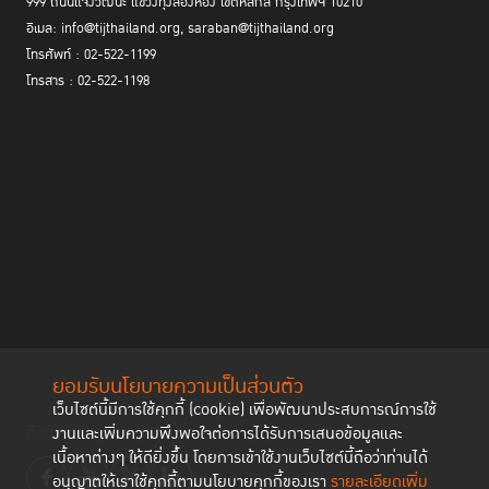
999 ถนนแจ้งวัฒนะ แขวงทุ่งสองห้อง เขตหลักสี่ กรุงเทพฯ 10210
อีเมล: info@tijthailand.org, saraban@tijthailand.org
โทรศัพท์ : 02-522-1199
โทรสาร : 02-522-1198
ยอมรับนโยบายความเป็นส่วนตัว
เว็บไซต์นี้มีการใช้คุกกี้ (cookie) เพื่อพัฒนาประสบการณ์การใช้
ติดตามช่องทาง social
งานและเพิ่มความพึงพอใจต่อการได้รับการเสนอข้อมูลและ
เนื้อหาต่างๆ ให้ดียิ่งขึ้น โดยการเข้าใช้งานเว็บไซต์นี้ถือว่าท่านได้
อนุญาตให้เราใช้คุกกี้ตามนโยบายคุกกี้ของเรา
รายละเอียดเพิ่ม