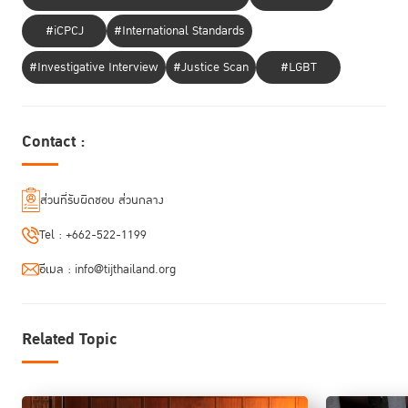
2560 และ 2561 ผู้ต้องขังระหว่างพิจารณาคดี ในส่วนของศาลชั้นต้น จะมี
จำนวน 10,173 คน และ 11,087 คน ตามลำดับ ถือว่าค่อนข้างสูง ส่วนในปี
#iCPCJ
#International Standards
2562 ลดลงมาเหลือ 8,963 คน และการสำรวจ ณ วันที่ 1 เมษายน 2563 มี
ตัวเลขอยู่ที่ 9,699 คน ส่วนจำนวนที่ขังระหว่างอุทธรณ์-ฎีกา จะเป็นกรณีที่ศาล
#Investigative Interview
#Justice Scan
#LGBT
ชั้นต้นตัดสินเรียบร้อยแล้วจึงมีจำนวนสูงและกลุ่มนี้จะเปลี่ยนสถานะเป็นนักโทษ
เด็ดขาดต่อไปในอนาคต ซึ่งศาลจะพยายามลดจำนวนผู้ต้องขังระหว่างพิจารณา
คดี ให้เหลือเพียง 5% ของคดีที่อยู่ระหว่างพิจารณาในศาลชั้นต้น
Contact :
สำหรับ “นโยบาย 5 ข้อ ของ ประธานศาลฎีกา” ประกอบด้วย
1. ยกระดับการคุ้มครองสิทธิเสรีภาพขั้นพื้นฐานผู้ต้องหาและจำเลย คำนึงถึง
ส่วนที่รับผิดชอบ ส่วนกลาง
เหยื่ออาชญากรรมและความสงบสุขของสังคม
คือ นโยบายด้านสิทธิเสรีภาพ
ที่กล่าวไปแล้ว
Tel :
+662-522-1199
2. ยกระดับมาตรฐานการพิจารณาพิพากษาคดีให้ความยุติธรรมเป็นที่
ประจักษ์
คือ ทำให้การพิจารณาคดีมีคุณภาพมากขึ้น ให้ผู้พิพากษาให้ความ
อีเมล :
info@tijthailand.org
สำคัญกับการอ่านสำนวน ตรวจสอบพยานหลักฐานให้ละเอียดถี่ถ้วนมากขึ้น ให้
เป็นความยุติธรรมที่ทุกคนต้องการ
3. นำเทคโนโลยีมาสนับสนุนการอำนวยความยุติธรรม การพิจารณา
Related Topic
พิพากษาคดี และการมีส่วนร่วมของประชาชน โดยคำนึงถึงช่องทางอื่นที่
สะดวกและประหยัดสำหรับประชาชนที่ยังไม่สามารถเข้าถึงเทคโนโลยี
ได้
นโยบายนี้สอดคล้องกับสถานการณ์โควิดพอดี ซึ่งศาลได้นำเทคโนโลยีต่างๆ
มาใช้ในหลายกรณี เช่น การสอบพยาน หรือแม้แต่อ่านคำพิพากษาทาง VDO