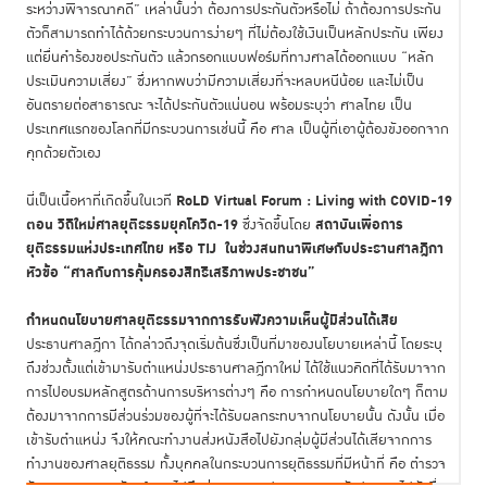
ระหว่างพิจารณาคดี” เหล่านั้นว่า ต้องการประกันตัวหรือไม่ ถ้าต้องการประกัน
ตัวก็สามารถทำได้ด้วยกระบวนการง่ายๆ ที่ไม่ต้องใช้เงินเป็นหลักประกัน เพียง
แต่ยื่นคำร้องขอประกันตัว แล้วกรอกแบบฟอร์มที่ทางศาลได้ออกแบบ “หลัก
ประเมินความเสี่ยง” ซึ่งหากพบว่ามีความเสี่ยงที่จะหลบหนีน้อย และไม่เป็น
อันตรายต่อสาธารณะ จะได้ประกันตัวแน่นอน พร้อมระบุว่า ศาลไทย เป็น
ประเทศแรกของโลกที่มีกระบวนการเช่นนี้ คือ ศาล เป็นผู้ที่เอาผู้ต้องขังออกจาก
คุกด้วยตัวเอง
RoLD Virtual Forum : Living with COVID-19
นี่เป็นเนื้อหาที่เกิดขึ้นในเวที
ตอน วิถีใหม่ศาลยุติธรรมยุคโควิด-19
สถาบันเพื่อการ
ซึ่งจัดขึ้นโดย
ยุติธรรมแห่งประเทศไทย หรือ
TIJ ในช่วงสนทนาพิเศษกับประธานศาลฎีกา
หัวข้อ
“ศาลกับการคุ้มครองสิทธิเสรีภาพประชาชน”
กำหนดนโยบายศาลยุติธรรมจากการรับฟังความเห็นผู้มีส่วนได้เสีย
ประธานศาลฎีกา ได้กล่าวถึงจุดเริ่มต้นซึ่งเป็นที่มาของนโยบายเหล่านี้ โดยระบุ
ถึงช่วงตั้งแต่เข้ามารับตำแหน่งประธานศาลฎีกาใหม่ ได้ใช้แนวคิดที่ได้รับมาจาก
การไปอบรมหลักสูตรด้านการบริหารต่างๆ คือ การกำหนดนโยบายใดๆ ก็ตาม
ต้องมาจากการมีส่วนร่วมของผู้ที่จะได้รับผลกระทบจากนโยบายนั้น ดังนั้น เมื่อ
เข้ารับตำแหน่ง จึงให้คณะทำงานส่งหนังสือไปยังกลุ่มผู้มีส่วนได้เสียจากการ
ทำงานของศาลยุติธรรม ทั้งบุคคลในกระบวนการยุติธรรมที่มีหน้าที่ คือ ตำรวจ