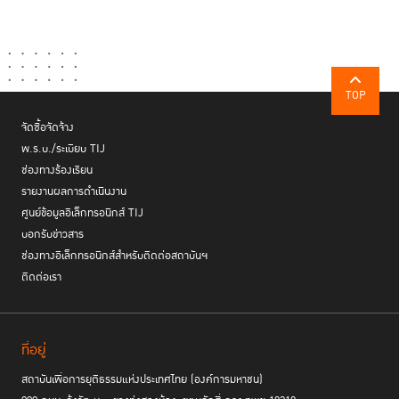
• การติดตามแก้ปัญหาในสถานการณ์โควิด-19
New Normal ศาลยุติธรรมยุคโควิด-19 “เปิดศาล” ให้เป็น
แหล่งเรียนรู้กฎหมาย ประชาชนเข้าถึงง่าย ตรวจสอบได้ทุกคดี
TOP
จัดซื้อจัดจ้าง
พ.ร.บ./ระเบียบ TIJ
ช่องทางร้องเรียน
รายงานผลการดำเนินงาน
ศูนย์ข้อมูลอิเล็กทรอนิกส์ TIJ
บอกรับข่าวสาร
ช่องทางอิเล็กทรอนิกส์สำหรับติดต่อสถาบันฯ
ติดต่อเรา
ที่อยู่
สถาบันเพื่อการยุติธรรมแห่งประเทศไทย (องค์การมหาชน)