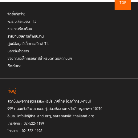
TOP
จัดซื้อจัดจ้าง
พ.ร.บ./ระเบียบ TIJ
ช่องทางร้องเรียน
รายงานผลการดำเนินงาน
ศูนย์ข้อมูลอิเล็กทรอนิกส์ TIJ
บอกรับข่าวสาร
ช่องทางอิเล็กทรอนิกส์สำหรับติดต่อสถาบันฯ
ติดต่อเรา
ที่อยู่
สถาบันเพื่อการยุติธรรมแห่งประเทศไทย (องค์การมหาชน)
999 ถนนแจ้งวัฒนะ แขวงทุ่งสองห้อง เขตหลักสี่ กรุงเทพฯ 10210
อีเมล: info@tijthailand.org, saraban@tijthailand.org
โทรศัพท์ : 02-522-1199
โทรสาร : 02-522-1198