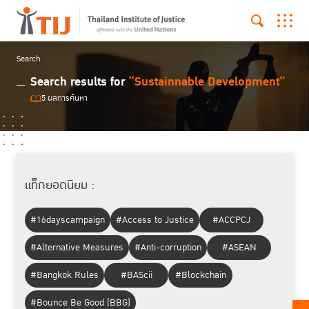
Search
Search results for
“Sustainnable Development”
5 ผลการค้นหา
แท็กยอดนิยม :
#16dayscampaign
#Access to Justice
#ACCPCJ
#Alternative Measures
#Anti-corruption
#ASEAN
#Bangkok Rules
#BAScii
#Blockchain
#Bounce Be Good (BBG)