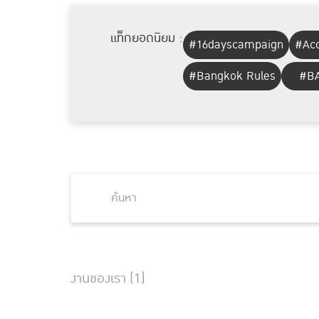
แท็กยอดนิยม :
#16dayscampaign
#Acc
#Bangkok Rules
#BA
งานของเรา (1)