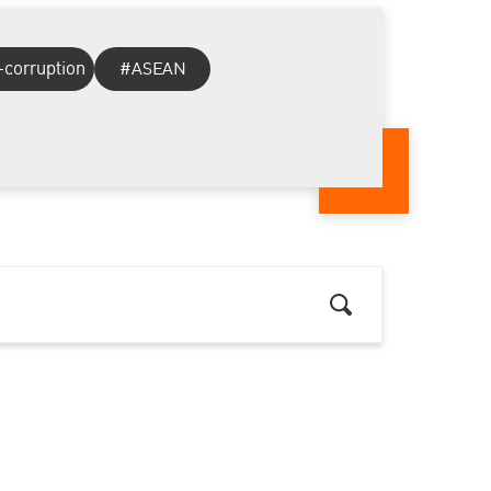
-corruption
#ASEAN