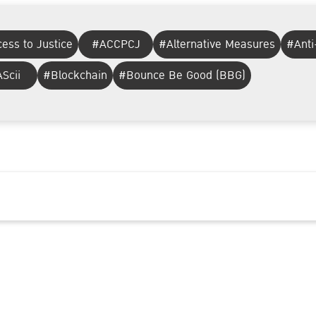
ess to Justice
#ACCPCJ
#Alternative Measures
#Anti
Scii
#Blockchain
#Bounce Be Good (BBG)