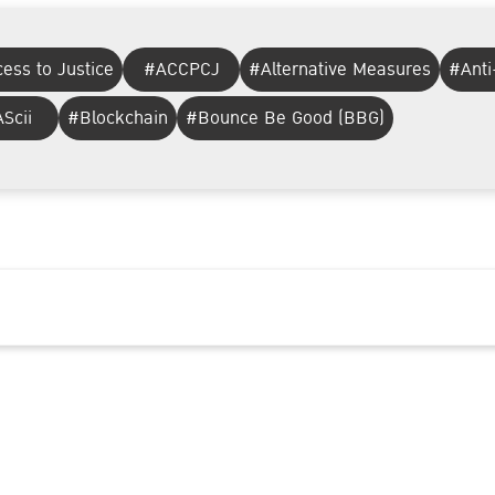
ess to Justice
#ACCPCJ
#Alternative Measures
#Anti
Scii
#Blockchain
#Bounce Be Good (BBG)