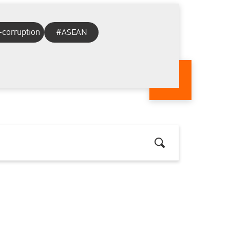
-corruption
#ASEAN