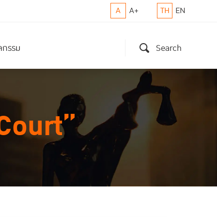
A
A+
TH
EN
ิจกรรม
Search
 Court”