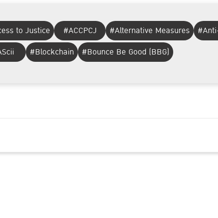
ess to Justice
#ACCPCJ
#Alternative Measures
#Anti
Scii
#Blockchain
#Bounce Be Good (BBG)