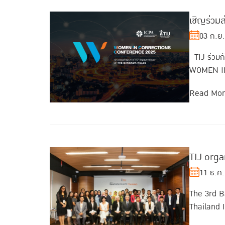
เชิญร่ว
03 ก.ย
TIJ ร่วมกั
WOMEN IN 
Read Mo
TIJ orga
11 ธ.ค.
The 3rd B
Thailand I