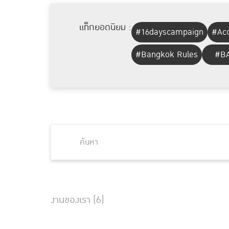
แท็กยอดนิยม :
#16dayscampaign
#Acc
#Bangkok Rules
#BA
งานของเรา (6)