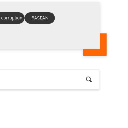
-corruption
#ASEAN