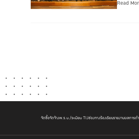
Read Mo
จัดซื้อจัดจ้าง
พ.ร.บ./ระเบียบ TIJ
ช่องทางร้องเรียน
รายงานผลการดำเ