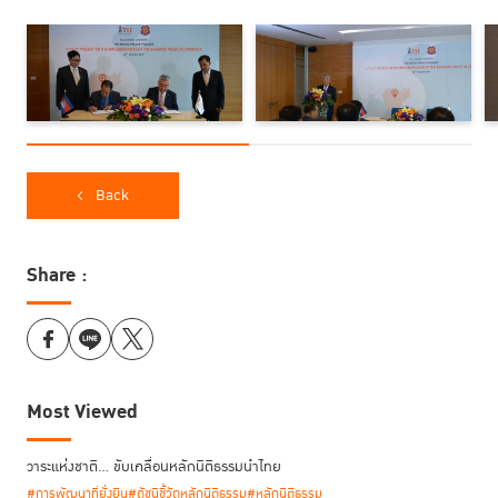
ประชากรกลุ่มน้อยในกระบวนการยุติธรรมทางอาญาที่มักจะ
ถูกละเลยหรือมองข้าม สอดคล้องกับแนวคิดหลักของอาเซียน
ในปี พ.ศ. 2562 คือการร่วมมือ ร่วมใจ ก้าวไกล ยั่งยืน ที่ให้
ความสำคัญกับการพัฒนาที่ไม่ทอดทิ้งใครไว้ข้างหลัง”
ศ. (พิเศษ) ดร. กิตติพงษ์ กิตยารักษ์ ผู้อำนวยการ TIJ กล่าว
Back
Share :
Most Viewed
วาระแห่งชาติ… ขับเคลื่อนหลักนิติธรรมนำไทย
#การพัฒนาที่ยั่งยืน
#ดัชนีชี้วัดหลักนิติธรรม
#หลักนิติธรรม