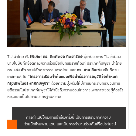
ศ. (พิเศษ) ดร. กิตติพงษ์ กิตยารักษ์
TIJ นำโดย
ผู้อำนวยการ TIJ ร่วมลง
นามในบันทึกข้อตกลงความร่วมมือกับกรมราชทัณฑ์ ประเทศกัมพูชา นำโดย
ดร. เฮง ฮัก
ดร. ชาน คิมเซง
รองปลัดกระทรวงมหาดไทย และ
อธิบดีกรม
“โครงการเรือนจำต้นแบบเพื่อนำร่องการอนุวัติข้อกำหนด
ราชทัณฑ์ ใน
กรุงเทพในประเทศกัมพูชา”
ด้วยความมุ่งหวังให้มีการยกระดับกระบวนการ
ยุติธรรมในประเทศกัมพูชาให้คำนึงถึงความอ่อนไหวทางเพศภาวะของผู้ต้องขัง
หญิงและเป็นไปตามมาตรฐานสากล
“การดำเนินโครงการนำร่องครั้งนี้ เป็นการสร้างภาคีความ
ร่วมมือข้ามพรมแดน และเป็นการทำงานร่วมกันเพื่อประโยชน์
ของประชากรกลุ่มเปราะบางในสังคม คือผู้ต้องขังหญิงที่เป็น