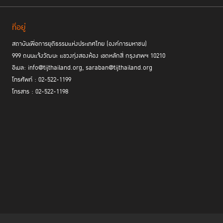
สมุทรสงคราม เรือนจำกลางเชียงราย เรือนจำอำเภอฝาง ทัณฑสถานหญิง
พิษณุโลก เรือนจำกลางตาก เรือนจำอำเภอรัตนบุรี และเรือนจำกลาง
ที่อยู่
นครราชสีมา
ข้อมูลเพิ่มเติมข้อกำหนดกรุงเทพ
สถาบันเพื่อการยุติธรรมแห่งประเทศไทย (องค์การมหาชน)
999 ถนนแจ้งวัฒนะ แขวงทุ่งสองห้อง เขตหลักสี่ กรุงเทพฯ 10210
ระบบยุติธรรม ประเทศกัมพูชา
อีเมล: info@tijthailand.org, saraban@tijthailand.org
จำนวนผู้ต้องขังหญิงทั่วประเทศ ประมาณ 2,443 คน คิดเป็นร้อยละ 8.6 ของ
โทรศัพท์ : 02-522-1199
จำนวนผู้ต้องขังทั้งหมด
โทรสาร : 02-522-1198
ผู้ต้องขังของกัมพูชา (รวมทั้งชายและหญิง) ร้อยละ 54 กระทำความผิดในฐาน
ที่เกี่ยวข้องกับยาเสพติด
เรือนจำ CC2 (Correctional Centre 2)เป็นเรือนจำขนาดใหญ่ที่สุดใน
ประเทศกัมพูชา
จำนวนผู้ต้องขัง 2 ใน 3 เป็นผู้ต้องขังระหว่างการรอลงอาญา หรืออยู่ระหว่าง
การรอพิจารณาคดี
กัมพูชาออกกฎหมายผู้กระทำผิดที่เป็นเยาวชนใน พ.ศ. 2560 โดยให้ความ
สำคัญกับการใช้มาตรการคุมประพฤติมากกว่าการคุมขัง