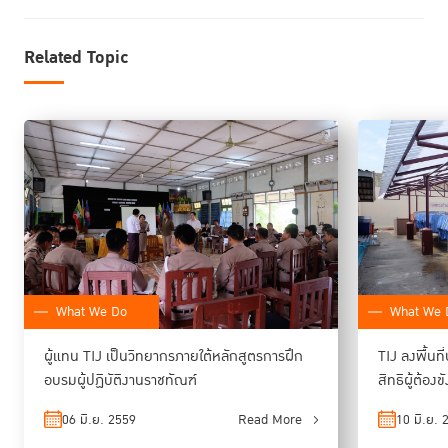
โครงการฟื้นฟูผู้ต้องขังเพื่อการส่งกลับคืนสู่สังคมได้อย่างมีประสิทธิภาพ
Related Topic
TIJ หวังว่า แนวคิดและกรอบการดำเนินงานโครงการเรือนจำต้นแบบจะเป็น
ประโยชน์สำหรับการนำไปปรับใช้ให้เหมาะสมกับบริบทของประเทศกัมพูชา เพื่อ
ยกระดับคุณภาพชีวิตผู้ต้องขังหญิงภายใน CC2 ในฐานะเรือนจำนำร่องได้
นอกจากนี้ยังหวังว่าโครงการดังกล่าวจะเป็นจุดเริ่มต้นในการอนุวัติข้อกำหนด
กรุงเทพในเรือนจำหญิงอื่นๆ ทั้งในประเทศกัมพูชาและประเทศอื่นๆ ในภูมิภาค
อาเซียนต่อไป
ข้อมูลเพิ่มเติม
: โครงการเรือนจำต้นแบบตามข้อกำหนดกรุงเทพ
โครงการเรือนจำต้นแบบตามข้อกำหนดกรุงเทพ เริ่มดำเนินโครงการ ตั้งแต่
What We Do
What We 
พ.ศ. 2558 โดยมีแบบประเมินการปฏิบัติของเรือนจำตามข้อกำหนดกรุงเทพ
Penal Reform International (PRI)
พัฒนามาจากเครื่องมือของ
และนำมา
ผู้แทน TIJ เป็นวิทยากรภายใต้หลักสูตรการฝึก
TIJ ลงพื้นที
ปรับให้เข้ากับบริบทของประเทศไทย ประกอบด้วย 10 หมวด ที่ประเมินการ
อบรมผู้ปฏิบัติงานราชทัณฑ์
สิทธิผู้ต้อ
ปฏิบัติตามข้อกำหนดกรุงเทพตั้งแต่ระดับการกำหนดนโยบาย จนถึงการ
ปฏิบัติต่อผู้ต้องขังทั้งกระบวนการ โดยแบบประเมินนี้มีวัตถุประสงค์เพื่อใช้เป็น
06 มิ.ย. 2559
Read More
10 มิ.ย. 
เครื่องมือสำหรับประเมินการดำเนินงานและวิธีการปฏิบัติในเรือนจำ