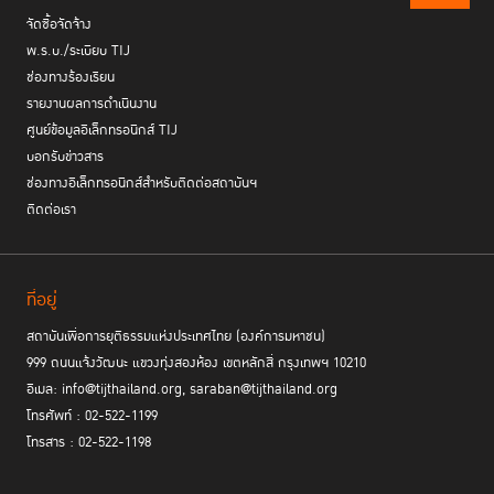
จัดซื้อจัดจ้าง
พ.ร.บ./ระเบียบ TIJ
ช่องทางร้องเรียน
รายงานผลการดำเนินงาน
ศูนย์ข้อมูลอิเล็กทรอนิกส์ TIJ
บอกรับข่าวสาร
ช่องทางอิเล็กทรอนิกส์สำหรับติดต่อสถาบันฯ
ติดต่อเรา
ที่อยู่
สถาบันเพื่อการยุติธรรมแห่งประเทศไทย (องค์การมหาชน)
999 ถนนแจ้งวัฒนะ แขวงทุ่งสองห้อง เขตหลักสี่ กรุงเทพฯ 10210
อีเมล: info@tijthailand.org, saraban@tijthailand.org
โทรศัพท์ : 02-522-1199
โทรสาร : 02-522-1198