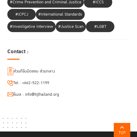
#Crime Prevention and Criminal Justice
#ICCS
#iCPCJ
#International Standards
#Investigative Interview
#Justice Scan
#LGBT
Contact :
ส่วนที่รับผิดชอบ ส่วนกลาง
Tel :
+662-522-1199
อีเมล :
info@tijthailand.org
TOP