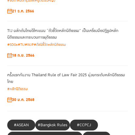
#ข้อกำหนดกรุงเทพ
#ผู้ต้องขังหญิง
21 ธ.ค. 2566
TIJ ผลักดันไทยใช้คะแนน “ตัวชี้วัดหลักนิติธรรม” เป็นเครื่องมือปฏิรูปหลัก
นิติธรรมและกระบวนการยุติธรรม
#SDGs
#TIJ
#WJP
#ดัชนีชี้วัดหลักนิติธรรม
18 ก.ย. 2566
ครั้งแรกกับงาน Thailand Rule of Law Fair 2025 มุ่งยกระดับหลักนิติธรรม
ไทย
#หลักนิติธรรม
30 ม.ค. 2568
#ASEAN
#Bangkok Rules
#CCPCJ