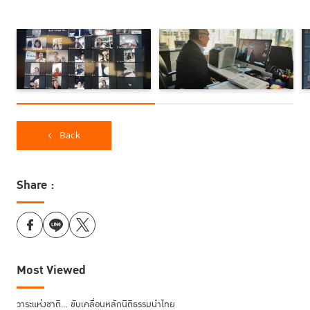
หม่อมหลวงดิศปนัดดา ดิศกุล
ในการเสวนา
ประธานเจ้าหน้าที่บริหาร มูลนิธิ
ดร.เอกนิติ นิติทัณฑ์ประภาศ
แม่ฟ้าหลวงในพระบรมราชูปถัมภ์
อธิบดีกรม
จิราพร ขาวสวัสดิ์
สรรพากร กระทรวงการคลัง
ประธานเจ้าหน้าที่บริหารและ
กรรมการผู้จัดการใหญ่ บริษัท ปตท. น้ำมันและการค้าปลีก จำกัด (มหาชน)
รื่นวดี สุวรรณมงคล
เลขาธิการ สำนักงานคณะกรรมการกำกับหลักทรัพย์และ
จรัล งามวิโรจน์เจริญ
ตลาดหลักทรัพย์ (ก.ล.ต.)
Chief Data Scientist and
Back
ธิษณา ธิติศักดิ์สกุล
VP of Data Innovation Lab บริษัท เซอร์ทิส จำกัด
กรรมการบริหารและผู้ร่วมก่อตั้ง บริษัท โนบูโร แพลตฟอร์ม จำกัด ร่วมกันแลก
เปลี่ยนความคิดเห็นในการใช้แนวคิดการประสานความร่วมมือเพื่อส่งเสริมการ
Share :
ชลธิช ชื่นอุระ
คืนสู่สังคมหลังพ้นโทษ โดยมี
ผู้อำนวยการสำนักส่งเสริมข้อ
กำหนดกรุงเทพและการปฏิบัติต่อผู้กระทำผิด TIJ เป็นผู้ดำเนินรายการ โดย
ตลอดการประชุม มีผู้เข้าร่วมประชุมทางไกลผ่านแอปพลิเคชั่น ZOOM จำนวน
ทั้งสิ้น 30 คน
ทั้งนี้ แอปพลิเคชั่น ZOOM เป็นเทคโนโลยีที่ TIJ เคยใช้มาแล้วในโครงการ
Most Viewed
Borderless Youth Forum ที่จัดการประชุมเยาวชน 200 คน จาก 50
ประเทศทั่วโลกพร้อมกันเป็นเวลา 48 ชั่วโมง TIJ จึงนำเทคโนโลยีนี้ มาใช้ในการ
วาระแห่งชาติ… ขับเคลื่อนหลักนิติธรรมนำไทย
ประชุมครั้งนี้ และมีนโยบายที่จะใช้เป็นแนวทางในการปฏิบัติงานในช่วงที่ โค