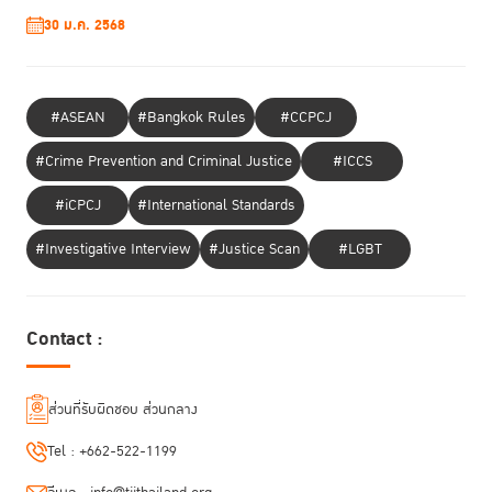
30 ม.ค. 2568
#ASEAN
#Bangkok Rules
#CCPCJ
#Crime Prevention and Criminal Justice
#ICCS
#iCPCJ
#International Standards
#Investigative Interview
#Justice Scan
#LGBT
Contact :
ส่วนที่รับผิดชอบ ส่วนกลาง
Tel :
+662-522-1199