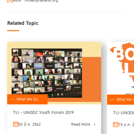
อีเมล :
info@tijthailand.org
Related Topic
What We Do
What We 
TIJ - UNODC Youth Forum 2019
TIJ-UNODC
02 มี.ค. 2562
Read More
15 ม.ค. 