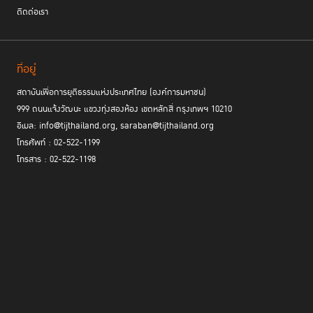
ติดต่อเรา
ที่อยู่
สถาบันเพื่อการยุติธรรมแห่งประเทศไทย (องค์การมหาชน)
999 ถนนแจ้งวัฒนะ แขวงทุ่งสองห้อง เขตหลักสี่ กรุงเทพฯ 10210
อีเมล: info@tijthailand.org, saraban@tijthailand.org
โทรศัพท์ : 02-522-1199
โทรสาร : 02-522-1198