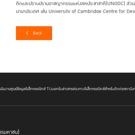
ติดและปราบปรามอาชญากรรมแห่งสหประชาชาติ(UNODC) ส่วนโครง
นานาประเทศ เช่น University of Cambridge Centre for De
Centre for Criminal Law Reform and Criminal Justice 
Back
นินงาน
ศูนย์ข้อมูลอิเล็กทรอนิกส์ TIJ
บอกรับข่าวสาร
ช่องทางอิเล็กทรอนิกส์สำหรับติดต่อสถาบัน
์การมหาชน)