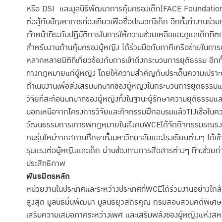
หรือ DSI และมูลนิธิพัฒนาการคุ้มครองเด็ก(FACE Foundation)ใน
ต่อสู้กับปัญหาการท่องเที่ยวเพื่อซื้อประเวณีเด็ก อีกทั้งทำงานร่
เจ้าหน้าที่ระดับปฏิบัติการในการให้ความช่วยเหลือและดูแลเด็กที่
สำหรับงานด้านคุ้มครองผู้หญิง ได้ร่วมมือกับภาคีเครือข่ายในกา
หลากหลายมิติที่เกี่ยวข้องกับการเข้าถึงกระบวนการยุติธรรม อีกท
ทางกฎหมายแก่ผู้หญิง โดยให้ความสำคัญกับประเด็นความเปรา
ดำเนินงานเพื่อส่งเสริมบทบาทของผู้หญิงในกระบวนการยุติธรรมแ
วิจัยที่สะท้อนบทบาทของผู้หญิงทั้งในฐานะผู้รักษาความยุติธรรมและ
นอกเหนือจากโครงการวิจัยและกิจกรรมฝึกอบรมแล้วTIJเชื่อในคว
วัฒนธรรมการเคารพกฎหมายในสังคมWCEได้จัดกิจกรรมรณรงค์ อาท
คนรุ่นใหม่จากสถานศึกษาทั้งมหาวิทยาลัยและโรงเรียนต่างๆ ได้เข
รุนแรงต่อผู้หญิงและเด็ก ผ่านช่องทางการสื่อสารต่างๆ ที่จะช่วยถ่า
ประสิทธิภาพ
พันธมิตรหลัก
หน่วยงานในประเทศและระหว่างประเทศที่WCEได้ร่วมงานอย่างใกล
สูงสุด มูลนิธิมั่นพัฒนา มูลนิธิยุวสถิรคุณ กรมสอบสวนคดีพิเศษ
เสริมความเสมอภาคระหว่างเพศ และเสริมพลังของผู้หญิงแห่ง