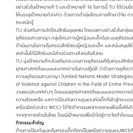
อย่างยิ่งในเป้าหมายที่ 5 และเป้าหมายที่ 16 ในการนี้ TIJ ได้ร่วม
ให้บรรลุเป้าหมายดังกล่าว ด้วยการดำเนินโครงการศึกษาวิจัย ก
ตระหนักรู้
TIJ ส่งเสริมการปกป้องสิทธิมนุษยชน โดยเฉพาะอย่างยิ่งในกลุ่มเปร
ยุติธรรมทางอาญา กลุ่มโครงการผู้หญิงและเด็กในระบบยุติธรร
ดำเนินงานในการคุ้มครองสิทธิของผู้หญิงและเด็ก และสนับสนุนให
เหล่านั้นได้มีสิทธิและมีส่วนร่วมทางสังคมในสังคม
TIJ มุ่งเป้าหมายที่จะส่งเสริมกระบวนการยุติธรรมที่คุ้มครองส
ยุทธศาสตร์ต้นแบบและมาตรการในทางปฏิบัติ ว่าด้วยการยุติค
ความยุติธรรมทางอาญา (United Nations Model Strategies
of Violence against Children in the Field of Crime Prev
งานของประเทศต่างๆ โดยแผนยุทธศาสตร์ต้นแบบและมาตรการดังก
ความช่วยเหลือ และการป้องกันความรุนแรงต่อเด็กที่เข้าสู่กระบ
เครื่องมือดังกล่าว WCCJ ได้จัดกิจกรรมหลากหลายเพื่อเอื้อให้เก
จากทุกภาคส่วนในไทย โดยมีเป้าหมายเพื่อนำไปสู่การจัดทำโรดแม
กิจกรรมสำคัญ
ด้านการป้องกันและคุ้มครองเด็กที่ตกเป็นเหยื่อความรุนแรงWC