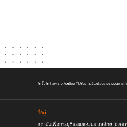
จัดซื้อจัดจ้าง
พ.ร.บ./ระเบียบ TIJ
ช่องทางร้องเรียน
รายงานผลการดำเ
ที่อยู่
สถาบันเพื่อการยุติธรรมแห่งประเทศไทย (องค