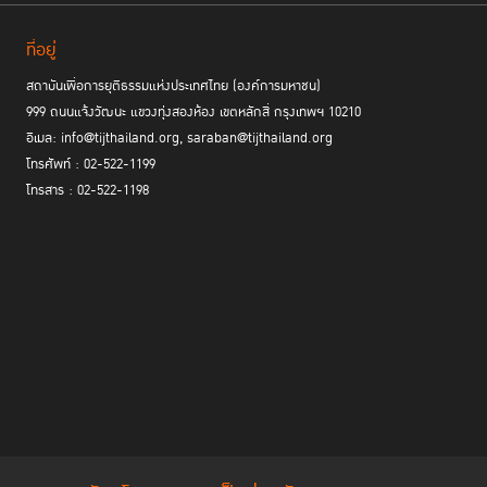
ที่อยู่
สถาบันเพื่อการยุติธรรมแห่งประเทศไทย (องค์การมหาชน)
999 ถนนแจ้งวัฒนะ แขวงทุ่งสองห้อง เขตหลักสี่ กรุงเทพฯ 10210
อีเมล: info@tijthailand.org, saraban@tijthailand.org
โทรศัพท์ : 02-522-1199
โทรสาร : 02-522-1198