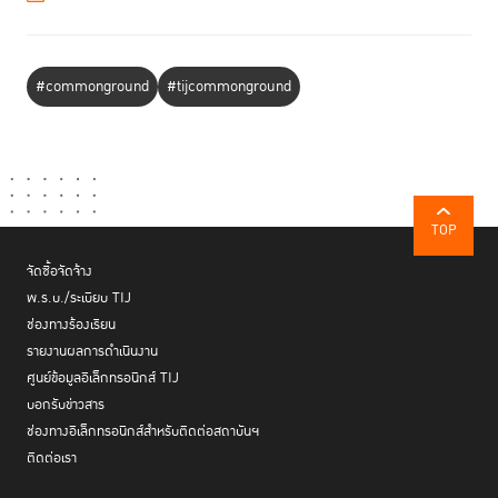
#commonground
#tijcommonground
TOP
จัดซื้อจัดจ้าง
พ.ร.บ./ระเบียบ TIJ
ช่องทางร้องเรียน
รายงานผลการดำเนินงาน
ศูนย์ข้อมูลอิเล็กทรอนิกส์ TIJ
บอกรับข่าวสาร
ช่องทางอิเล็กทรอนิกส์สำหรับติดต่อสถาบันฯ
ติดต่อเรา