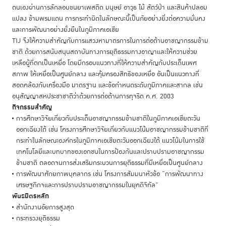
ตนเองผ่านการลักลอบขนยาเพสติด มนุษย์ อาวุธ ไม้ สัตว์ป่า และสินค้าปลอม
แปลง ข้ามพรมแดน การกระทำผิดในลักษณะนี้เป็นภัยอย่างยิ่งต่อความมั่นคง
และการพัฒนาอย่างยั่งยืนในภูมิภาคเอเชีย
TIJ จึงให้ความสำคัญกับการแสวงหามาตรการในการต่อต้านอาชญากรรมข้าม
ชาติ ด้วยการสนับสนุนสถาบันทางการยุติธรรมทางอาญาและให้ความช่วย
เหลือผู้ที่ตกเป็นเหยื่อ โดยมีกรอบแนวทางที่ให้ความสำคัญกับประเด็นเพศ
สภาพ ให้เหยื่อเป็นศูนย์กลาง และคุ้มครองสิทธิของเหยื่อ อันเป็นแนวทางที่
สอดคล้องกับเครื่องมือ มาตรฐาน และข้อกำหนดระดับภูมิภาคและสากล เช่น
อนุสัญญาสหประชาชาติว่าด้วยการต่อต้านการทุจริต ค.ศ. 2003
กิจกรรมสำคัญ
การศึกษาวิจัยเกี่ยวกับประเด็นอาชญากรรมข้ามชาติในภูมิภาคเอเชียตะวัน
ออกเฉียงใต้ เช่น โครงการศึกษาวิจัยเกี่ยวกับแนวโน้มอาชญากรรมข้ามชาติที่
กระทำในลักษณะองค์กรในภูมิภาคเอเชียตะวันออกเฉียงใต้ แนวโน้มในการใช้
เทคโนโลยีและบทบาทของเอกชนในการป้องกันและปราบปรามอาชญากรรม
ข้ามชาติ ตลอดจนการส่งเสริมกระบวนการยุติธรรมที่มีเหยื่อเป็นศูนย์กลาง
การพัฒนาศักยภาพบุคลากร เช่น โครงการสัมมนาหัวข้อ “การพัฒนาทาง
เศรษฐกิกจและการปราบปรามอาชญากรรมในยุคดิจิทัล”
พันธมิตรหลัก
สำนักงานอัยการสูงสุด
กระทรวงยุติธรรม