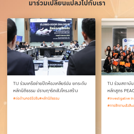
มาร่วมเปลี่ยนแปลงไปกับเรา
TIJ ร่วมเครือข่ายปิดห้องเคลียร์ปม ยกระดับ
TIJ ร่วมสถาบัน
หลักนิติธรรม ปราบทุจริตเชิงโครงสร้าง
หลักสูตร PEAC
#ต่อต้านคอร์รัปชัน
#หลักนิติธรรม
#Investigative I
#การซักถามเชิงส