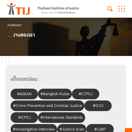
งานของเรา
งานของเรา
แท็กยอดนิยม :
#ASEAN
#Bangkok Rules
#CCPCJ
#Crime Prevention and Criminal Justice
#ICCS
#iCPCJ
#International Standards
#Investigative Interview
#Justice Scan
#LGBT