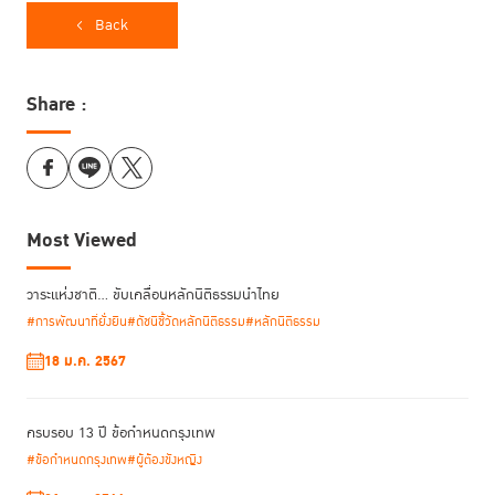
กล่าวปาฐกถาพิเศษ หัวข้อ “ยุติธรรมกินได้ กับนโยบายรัฐบาล และการขับ
Back
เคลื่อน กพยช.” พ.ต.อ. ทวี สอดส่อง รัฐมนตรีว่าการกระทรวงยุติธรรม กล่าว
ปาฐกถาพิเศษ ในหัวข้อ “นโยบายกระทรวงยุติธรรมเพื่อประชาชน” และ
ศ.พิเศษ ธงทอง ปาฐกถาพิเศษในหัวข้อ “ยุติธรรมกินได้ Justice for All”
Share :
ร่วมด้วย พงษ์สวาท นีละโยธิน ปลัดกระทรวงยุติธรรม พงศ์ธร ธัญญศิริ ผู้
อำนวยการสำนักงานกิจการยุติธรรม อทท.อดิศักดิ์ ภาณุพงศ์ ที่ปรึกษาพิเศษ
TIJ
Most Viewed
วาระแห่งชาติ… ขับเคลื่อนหลักนิติธรรมนำไทย
#การพัฒนาที่ยั่งยืน
#ดัชนีชี้วัดหลักนิติธรรม
#หลักนิติธรรม
18 ม.ค. 2567
ครบรอบ 13 ปี ข้อกำหนดกรุงเทพ
#ข้อกำหนดกรุงเทพ
#ผู้ต้องขังหญิง