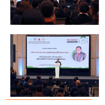
ในการนี้ นายภูมิธรรม เวชยชัย รองนายกรัฐมนตรี ในฐานะประธาน กพยช.