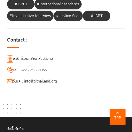
#iCPCJ
#International Standards
#Investigative Interview
#Justice Scan
#LGBT
งานในครั้งนี้ TIJ ยังได้ร่วมจัดกิจกรรมคู่ขนานในรูปแบบการเสวนา หัวข้อ “ฝ่า
วิกฤตยาเสพติด: Justice in Action” ซึ่งเป็นส่วนหนึ่งของการขับเคลื่อน
โครงการ RoLD in Action การขับเคลื่อนความยุติธรรมในภาคปฏิบัติ เพื่อ
Contact :
ตอบโจทย์การแก้ไขปัญหายาเสพติดอย่างรอบด้านและยั่งยืน โดยมีวิทยากร
และผู้ทรงคุณวุฒิ ได้แก่ อภิรดี โพธิ์พร้อม ประธานแผนกคดีเยาวชนและ
ครอบครัวในศาลฎีกา แพทย์หญิงดวงดาว ศรียากูล รอง.ผอ. รพ.เพชรบูรณ์
และรองเลขานุการมูลนิธิสาธารณสุขแห่งชาติ นายแพทย์สันติ ลาภเบญจกุล
ส่วนที่รับผิดชอบ ส่วนกลาง
ผอ.รพ. ท่าวุ้ง และเลขานุการมูลนิธิสาธารณสุขแห่งชาติ นายแพทย์อภินันท์
Tel :
+662-522-1199
อร่ามรัตน์ ผอ.ศูนย์วิชาการสารเสพติดภาคเหนือ ม.เชียงใหม่ และดำเนิน
รายการโดย ขัตติยา รัตนดิลก ผอ.สถาบันวิจัยและพัฒนากระบวนการยุติธรรม
อีเมล :
info@tijthailand.org
สกธ.
TOP
จัดซื้อจัดจ้าง