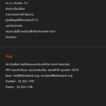
พ.ร.บ./ระเบียบ TIJ
ช่องทางร้องเรียน
รายงานผลการดำเนินงาน
ศูนย์ข้อมูลอิเล็กทรอนิกส์ TIJ
บอกรับข่าวสาร
ช่องทางอิเล็กทรอนิกส์สำหรับติดต่อสถาบันฯ
ติดต่อเรา
ที่อยู่
สถาบันเพื่อการยุติธรรมแห่งประเทศไทย (องค์การมหาชน)
999 ถนนแจ้งวัฒนะ แขวงทุ่งสองห้อง เขตหลักสี่ กรุงเทพฯ 10210
อีเมล: info@tijthailand.org, saraban@tijthailand.org
โทรศัพท์ : 02-522-1199
โทรสาร : 02-522-1198