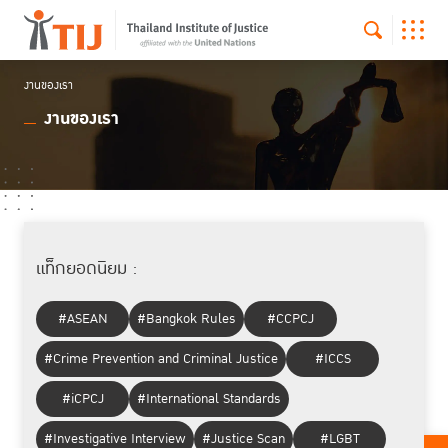
งานของเรา
งานของเรา
แท็กยอดนิยม :
#ASEAN
#Bangkok Rules
#CCPCJ
#Crime Prevention and Criminal Justice
#ICCS
#iCPCJ
#International Standards
#Investigative Interview
#Justice Scan
#LGBT