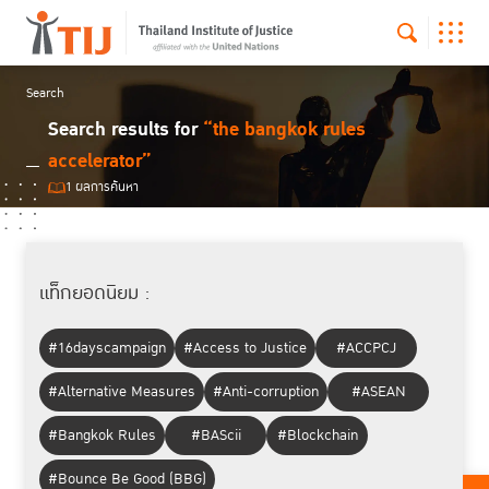
Search
Search results for
“the bangkok rules
accelerator”
1 ผลการค้นหา
แท็กยอดนิยม :
#16dayscampaign
#Access to Justice
#ACCPCJ
#Alternative Measures
#Anti-corruption
#ASEAN
#Bangkok Rules
#BAScii
#Blockchain
#Bounce Be Good (BBG)