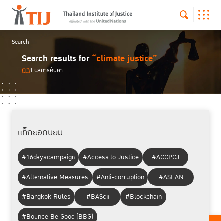
Search
Search results for
“climate justice”
1 ผลการค้นหา
แท็กยอดนิยม :
#16dayscampaign
#Access to Justice
#ACCPCJ
#Alternative Measures
#Anti-corruption
#ASEAN
#Bangkok Rules
#BAScii
#Blockchain
#Bounce Be Good (BBG)